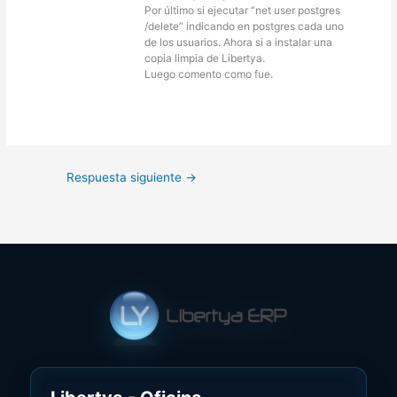
Por último si ejecutar “net user postgres
/delete” indicando en postgres cada uno
de los usuarios. Ahora si a instalar una
copia limpia de Libertya.
Luego comento como fue.
Respuesta siguiente
→