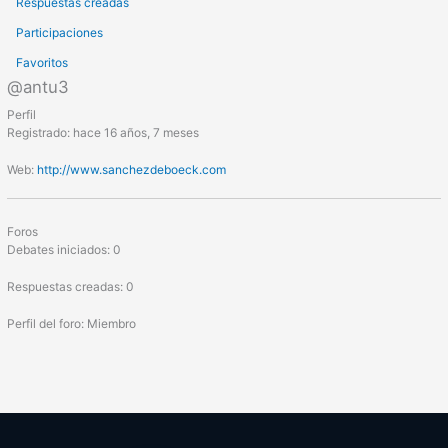
Respuestas creadas
Participaciones
Favoritos
@antu3
Perfil
Registrado: hace 16 años, 7 meses
Web:
http://www.sanchezdeboeck.com
Foros
Debates iniciados: 0
Respuestas creadas: 0
Perfil del foro: Miembro