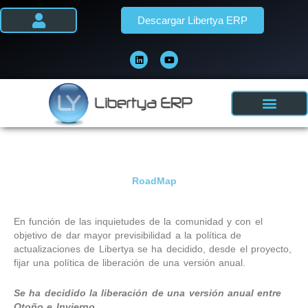
Ir
Descargar Libertya ERP
al
contenido
L
Y
i
o
n
u
k
t
e
u
d
b
i
e
n
RoadMap
En función de las inquietudes de la comunidad y con el
objetivo de dar mayor previsibilidad a la política de
actualizaciones de Libertya se ha decidido, desde el proyecto,
fijar una política de liberación de una versión anual.
Se ha decidido la liberación de una versión anual entre
Otoño e Invierno.