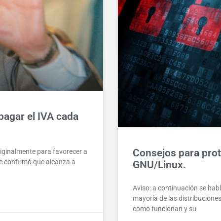
agar el IVA cada
Consejos para prot
iginalmente para favorecer a
e confirmó que alcanza a
GNU/Linux.
Aviso: a continuación se hab
mayoría de las distribucion
como funcionan y su