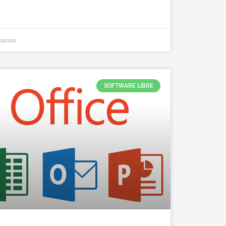
arios
SOFTWARE LIBRE