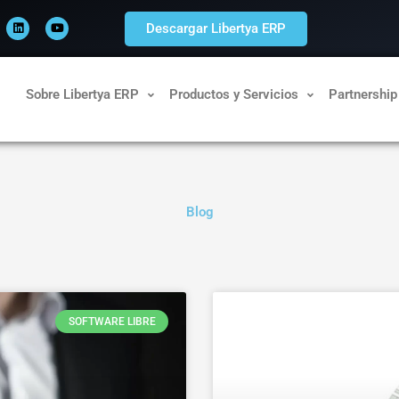
L
Y
i
o
Descargar Libertya ERP
n
u
k
t
e
u
d
b
i
e
n
Sobre Libertya ERP
Productos y Servicios
Partnership
Blog
Página
Página
SOFTWARE LIBRE