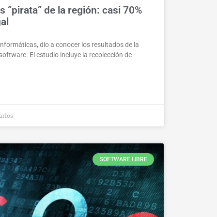
s “pirata” de la región: casi 70%
gal
nformáticas, dio a conocer los resultados de la
oftware. El estudio incluye la recolección de
arios
SOFTWARE LIBRE