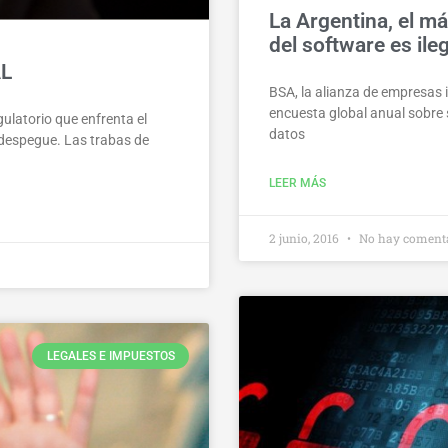
La Argentina, el má
del software es ile
AL
BSA, la alianza de empresas i
encuesta global anual sobre s
gulatorio que enfrenta el
datos
 despegue. Las trabas de
LEER MÁS
2 junio, 2016
No hay coment
LEGALES E IMPUESTOS