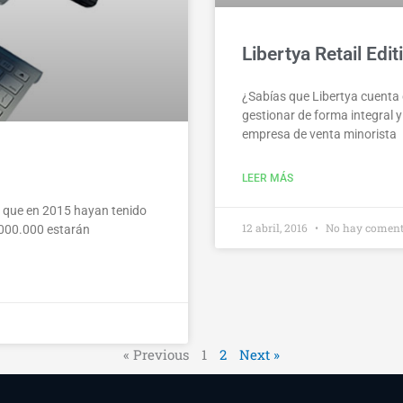
Libertya Retail Edit
¿Sabías que Libertya cuenta 
gestionar de forma integral 
empresa de venta minorista
LEER MÁS
os que en 2015 hayan tenido
12 abril, 2016
No hay coment
.000.000 estarán
« Previous
1
2
Next »