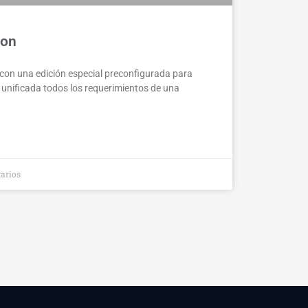
ion
con una edición especial preconfigurada para
y unificada todos los requerimientos de una
arios