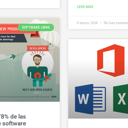
LEER MÁS
9 mayo, 2016
No hay coment
SOFTWARE LIBRE
 78% de las
e software