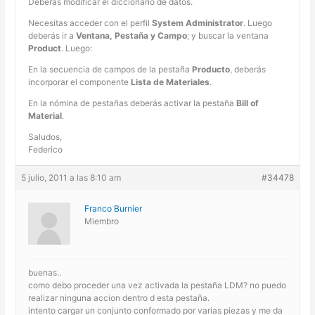
Deberás modificar el diccionario de datos.
Necesitas acceder con el perfil
System Administrator
. Luego
deberás ir a
Ventana, Pestaña y Campo
; y buscar la ventana
Product
. Luego:
En la secuencia de campos de la pestaña
Producto
, deberás
incorporar el componente
Lista de Materiales
.
En la nómina de pestañas deberás activar la pestaña
Bill of
Material
.
Saludos,
Federico
5 julio, 2011 a las 8:10 am
#34478
Franco Burnier
Miembro
buenas..
como debo proceder una vez activada la pestaña LDM? no puedo
realizar ninguna accion dentro d esta pestaña.
intento cargar un conjunto conformado por varias piezas y me da