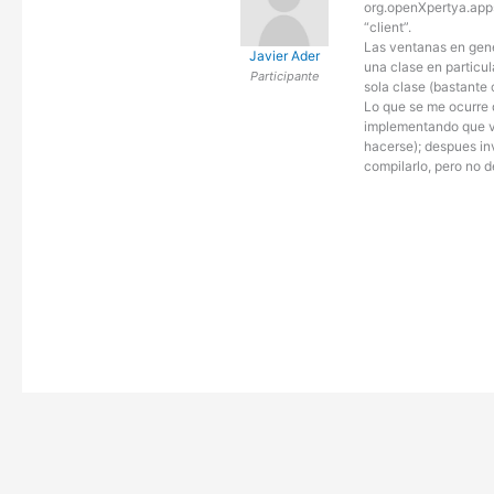
org.openXpertya.apps.
“client”.
Las ventanas en gene
Javier Ader
una clase en particul
Participante
sola clase (bastante
Lo que se me ocurre 
implementando que ve
hacerse); despues in
compilarlo, pero no d