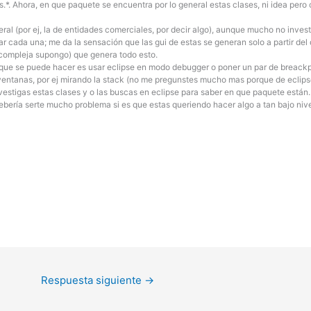
*. Ahora, en que paquete se encuentra por lo general estas clases, ni idea pero
ral (por ej, la de entidades comerciales, por decir algo), aunque mucho no inve
ar cada una; me da la sensación que las gui de estas se generan solo a partir de
 compleja supongo) que genera todo esto.
que se puede hacer es usar eclipse en modo debugger o poner un par de breackp
ntanas, por ej mirando la stack (no me pregunstes mucho mas porque de eclips
vestigas estas clases y o las buscas en eclipse para saber en que paquete están.
ebería serte mucho problema si es que estas queriendo hacer algo a tan bajo nive
Respuesta siguiente
→