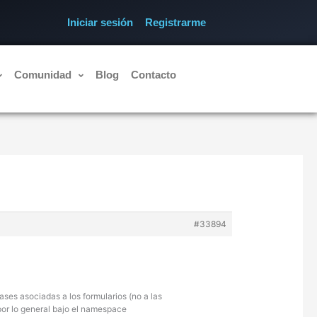
Iniciar sesión
Registrarme
Comunidad
Blog
Contacto
#33894
ses asociadas a los formularios (no a las
por lo general bajo el namespace