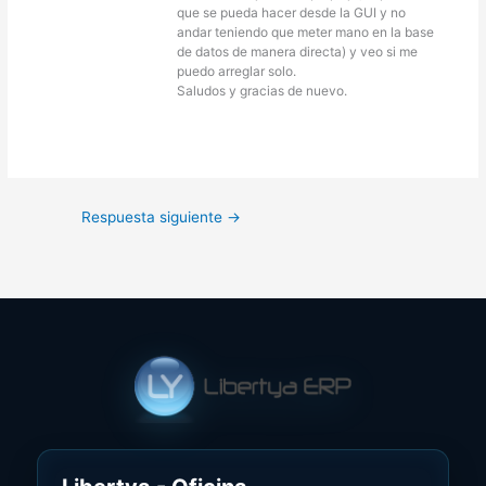
que se pueda hacer desde la GUI y no
andar teniendo que meter mano en la base
de datos de manera directa) y veo si me
puedo arreglar solo.
Saludos y gracias de nuevo.
Respuesta siguiente
→