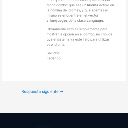
dicho combo: que sea un
Idioma
activo en
la nómina de idiomas, y que además el
mismo se encuentre en el vector
s_languages
de la clase
Language
.
Obviamente esto es simplemente para
mostrar la opción en el combo, no implica
que el sistema ya esté listo para utilizar
otro idioma.
Saludos!
Federico
Respuesta siguiente
→