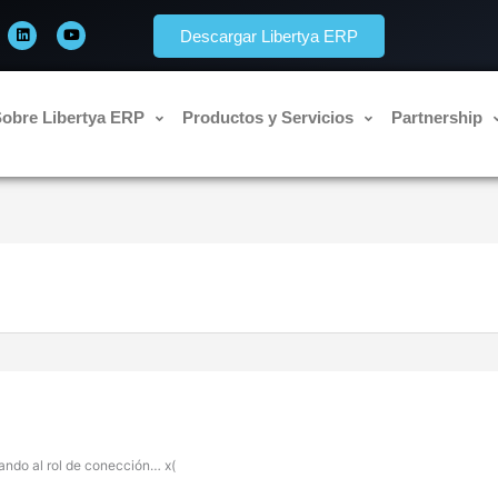
L
Y
i
o
Descargar Libertya ERP
n
u
k
t
e
u
d
b
i
e
n
obre Libertya ERP
Productos y Servicios
Partnership
rando al rol de conección… x(