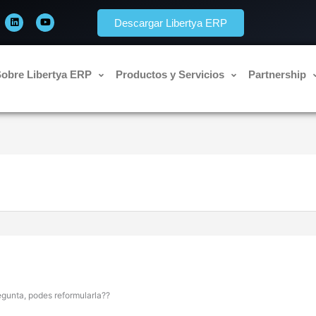
L
Y
i
o
Descargar Libertya ERP
n
u
k
t
e
u
d
b
i
e
n
obre Libertya ERP
Productos y Servicios
Partnership
egunta, podes reformularla??