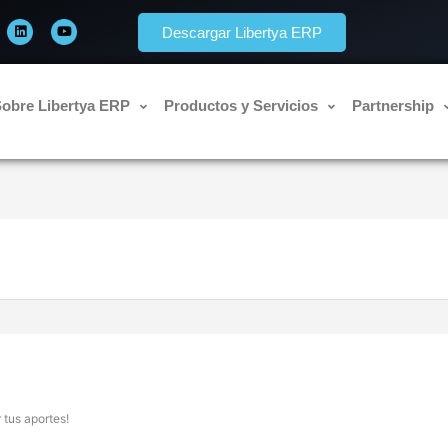
L
Y
i
o
Descargar Libertya ERP
n
u
k
t
e
u
d
b
i
e
n
obre Libertya ERP
Productos y Servicios
Partnership
 tus aportes!