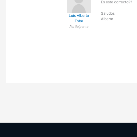
Es esto correcto??
Saludos
Luis Alberto
Alberto
Toba
Participante