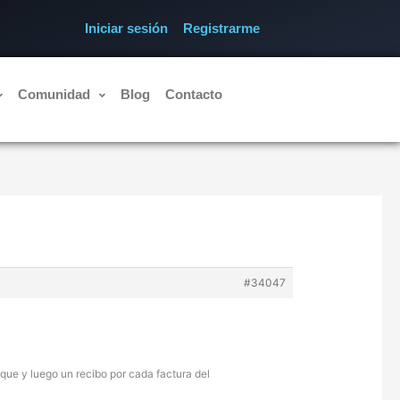
Iniciar sesión
Registrarme
Comunidad
Blog
Contacto
#34047
que y luego un recibo por cada factura del