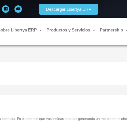
L
Y
i
o
Descargar Libertya ERP
n
u
k
t
e
u
d
b
i
e
n
obre Libertya ERP
Productos y Servicios
Partnership
 consulta. En el proceso que vos indicas estarias generando un recibo por el che
.