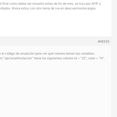
final como debía ser resuelto antes de fin de mes, se hizo por AFIP y
ultados. Ahora estoy con otro tema de iva en descuentos/recargos.
#65535
l código de anulación para ver qué valores tienen las variables.
n “opcionalAnulacion” tiene los siguientes valores id = “22”, valor = “N”,