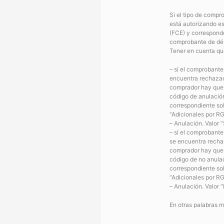
Si el tipo de compr
está autorizando 
(FCE) y correspond
comprobante de déb
Tener en cuenta qu
– sí el comprobant
encuentra rechazad
comprador hay que 
código de anulació
correspondiente so
“Adicionales por RG
– Anulación. Valor 
– sí el comprobant
se encuentra recha
comprador hay que 
código de no anula
correspondiente so
“Adicionales por RG
– Anulación. Valor 
En otras palabras m