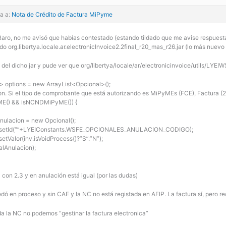
a a:
Nota de Crédito de Factura MiPyme
aro, no me avisó que habías contestado (estando tildado que me avise respuesta
ndo org.libertya.locale.ar.electronicInvoice2.2final_r20_mas_r26.jar (lo más nuevo
o del dicho jar y pude ver que org/libertya/locale/ar/electronicinvoice/utils/LYEI
> options = new ArrayList<Opcional>();
on. Si el tipo de comprobante que está autorizando es MiPyMEs (FCE), Factura (2
yME() && isNCNDMiPyME()) {
nulacion = new Opcional();
n.setId(“”+LYEIConstants.WSFE_OPCIONALES_ANULACION_CODIGO);
etValor(inv.isVoidProcess()?”S”:”N”);
alAnulacion);
a con 2.3 y en anulación está igual (por las dudas)
ó en proceso y sin CAE y la NC no está registada en AFIP. La factura sí, pero r
ada la NC no podemos “gestinar la factura electronica”