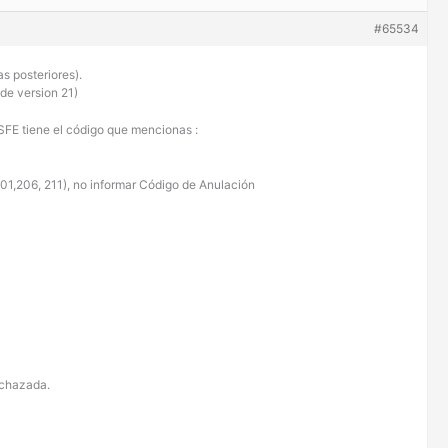
#65534
s posteriores).
 de version 21)
WSFE tiene el código que mencionas :
01,206, 211), no informar Código de Anulación
echazada.