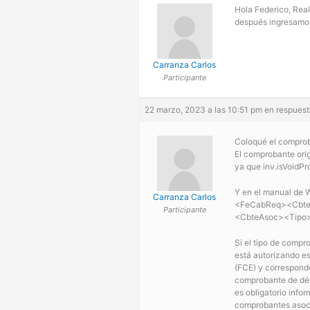
Hola Federico, Real
después ingresamos
Carranza Carlos
Participante
22 marzo, 2023 a las 10:51 pm
en respuest
Coloqué el comproba
El comprobante origi
ya que inv.isVoidPr
Y en el manual de
Carranza Carlos
<FeCabReq><Cbte
Participante
<CbteAsoc><Tipo>
Si el tipo de compr
está autorizando 
(FCE) y correspond
comprobante de déb
es obligatorio infor
comprobantes asoc