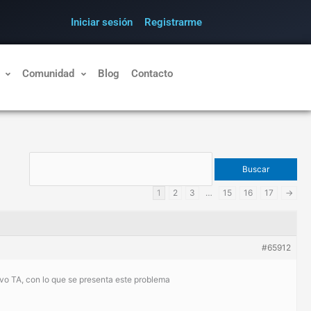
Iniciar sesión
Registrarme
Comunidad
Blog
Contacto
1
2
3
…
15
16
17
→
#65912
o TA, con lo que se presenta este problema