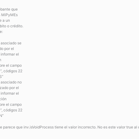
obante que
es MiPyMEs
e a un
ito o crédito.
e:
e asociado se
o por el
informar el
n
bre el campo
”, códigos 22
“S”
e asociado no
zado por el
informar el
ción
bre el campo
”, códigos 22
“N”
e parece que inv.isVoidProcess tiene el valor incorrecto. No es este valor true