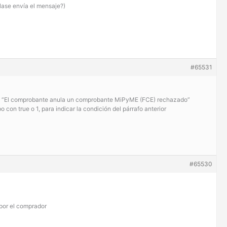
lase envía el mensaje?)
#65531
ica “El comprobante anula un comprobante MiPyME (FCE) rechazado”
 con true o 1, para indicar la condición del párrafo anterior
#65530
por el comprador