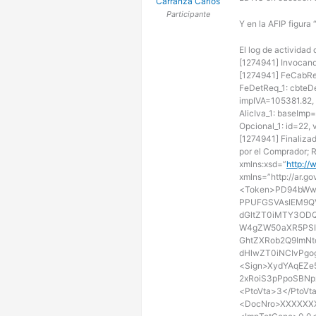
Carranza Carlos
Participante
Y en la AFIP figura
El log de actividad 
[1274941] Invocan
[1274941] FeCabRe
FeDetReq_1: cbteD
impIVA=105381.82,
AlicIva_1: baseImp
Opcional_1: id=22, 
[1274941] Finaliza
por el Comprador;
xmlns:xsd=”
http:/
xmlns=”http://ar.go
<Token>PD94bWwg
PPUFGSVAsIEM9QV
dGltZT0iMTY3ODQ
W4gZW50aXR5PSI
GhtZXRob2Q9ImNt
dHlwZT0iNCIvPgo
<Sign>XydYAqEZe
2xRoiS3pPpoSBNp
<PtoVta>3</PtoV
<DocNro>XXXXXXX