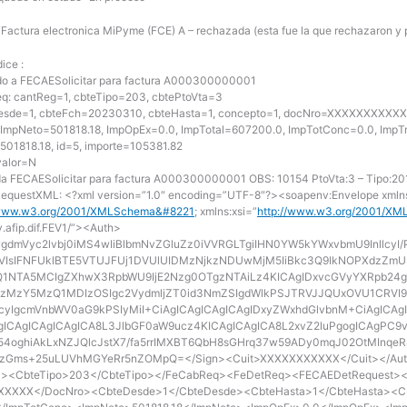
 “Factura electronica MiPyme (FCE) A – rechazada (esta fue la que rechazaron y 
dice :
do a FECAESolicitar para factura A000300000001
q: cantReg=1, cbteTipo=203, cbtePtoVta=3
esde=1, cbteFch=20230310, cbteHasta=1, concepto=1, docNro=XXXXXXXXXXX, d
 ImpNeto=501818.18, ImpOpEx=0.0, ImpTotal=607200.0, ImpTotConc=0.0, ImpT
=501818.18, id=5, importe=105381.82
valor=N
da FECAESolicitar para factura A000300000001 OBS: 10154 PtoVta:3 – Tipo:201
 RequestXML: <?xml version=”1.0″ encoding=”UTF-8″?><soapenv:Envelope xmln
/www.w3.org/2001/XMLSchema&#8221
; xmlns:xsi=”
http://www.w3.org/2001/XM
v.afip.dif.FEV1/”><Auth>
dmVyc2lvbj0iMS4wIiBlbmNvZGluZz0iVVRGLTgiIHN0YW5kYWxvbmU9InllcyI/
IsIFNFUklBTE5VTUJFUj1DVUlUIDMzNjkzNDUwMjM5IiBkc3Q9IkNOPXdzZmUs
1NTA5MCIgZXhwX3RpbWU9IjE2Nzg0OTgzNTAiLz4KICAgIDxvcGVyYXRpb24gd
zMzY5MzQ1MDIzOSIgc2VydmljZT0id3NmZSIgdWlkPSJTRVJJQUxOVU1CRVI
cyIgcmVnbWV0aG9kPSIyMiI+CiAgICAgICAgICAgIDxyZWxhdGlvbnM+CiAgICA
gICAgICAgICAgICA8L3JlbGF0aW9ucz4KICAgICAgICA8L2xvZ2luPgogICAgPC
54oghiAkLxNZJQlcJstX7/fa5rrIMXBT6QbH8sGHrq37w59ADy0mqJ02OtMInqeR
zGms+25uLUVhMGYeRr5nZOMpQ=</Sign><Cuit>XXXXXXXXXXX</Cuit></Au
ta><CbteTipo>203</CbteTipo></FeCabReq><FeDetReq><FECAEDetRequest>
XXXX</DocNro><CbteDesde>1</CbteDesde><CbteHasta>1</CbteHasta><Cbt