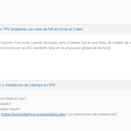
a:
TPV problema con valor de IVA al iniciar el Cobro
el aporte. Funciona cuando facturás, pero si debes hacer una Nota de crédito de 
recciones en las NC (también falla en la anulación global de factura).
a a:
Instalacion de Libertya en VPS
vo tiene el vps?
cutado?
uedes hacer?
 (
https://www.libertya.org/wiki/doku.php
) los instructivos de instalación?