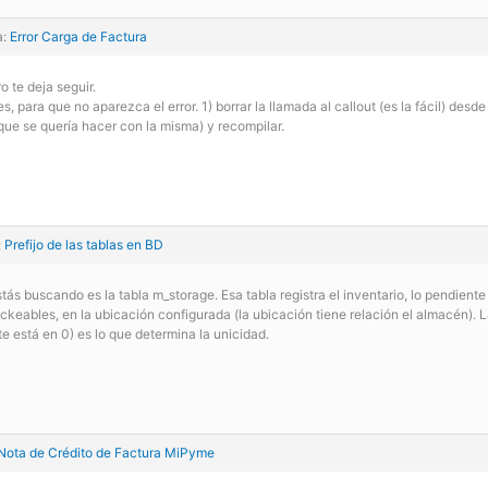
a:
Error Carga de Factura
o te deja seguir.
s, para que no aparezca el error. 1) borrar la llamada al callout (es la fácil) desd
 que se quería hacer con la misma) y recompilar.
:
Prefijo de las tablas en BD
tás buscando es la tabla m_storage. Esa tabla registra el inventario, lo pendiente 
eables, en la ubicación configurada (la ubicación tiene relación el almacén). L
te está en 0) es lo que determina la unicidad.
Nota de Crédito de Factura MiPyme