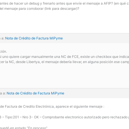
ntes de hacer un debug y frenarlo antes que envíe el mensaje a AFIP? (en qué c
del mensaje para corroborar (link para descargar)?
a a:
Nota de Crédito de Factura MiPyme
ión.
P, si uno quiere cargar manualmente una NC de FCE, existe un checkbox que ind
cer la NC, desde Libertya, el mensaje debería llevar, en alguna posición ese campo
a a:
Nota de Crédito de Factura MiPyme
 de Factura de Credito Electrónica, aparece el siguiente mensaje :
 – Tipo:201 – Nro 3- OK – Comprobante electronico autorizado pero rechazado 
quedó en estado “En proceso”