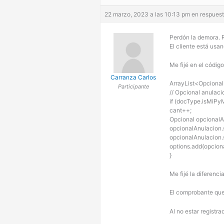
22 marzo, 2023 a las 10:13 pm
en respuest
Perdón la demora. R
El cliente está usa
Me fijé en el códig
Carranza Carlos
ArrayList<Opcional
Participante
// Opcional anulaci
if (docType.isMiP
cant++;
Opcional opcionalA
opcionalAnulacio
opcionalAnulacion.s
options.add(opcion
}
Me fijé la diferenci
El comprobante qued
Al no estar registr