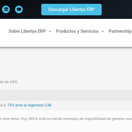
L
Y
i
o
Descargar Libertya ERP
n
u
k
t
e
u
d
b
i
e
n
Sobre Libertya ERP
Productos y Servicios
Partnership
tal de 245)
ta a:
TPV error al regenerar CAE
 este tema. Hoy ARCA está enviando mensajes de imposibilidad de generar nuev