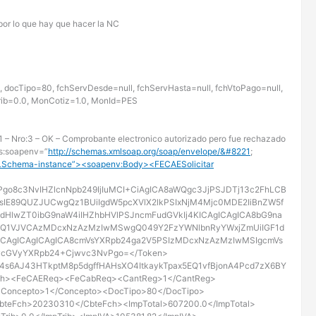
por lo que hay que hacer la NC
ocTipo=80, fchServDesde=null, fchServHasta=null, fchVtoPago=null,
rib=0.0, MonCotiz=1.0, MonId=PES
 – Nro:3 – OK – Comprobante electronico autorizado pero fue rechazado
s:soapenv=”
http://schemas.xmlsoap.org/soap/envelope/&#8221
;
LSchema-instance”><soapenv:Body><FECAESolicitar
Pgo8c3NvIHZlcnNpb249IjIuMCI+CiAgICA8aWQgc3JjPSJDTj13c2FhLCB
IE89QUZJUCwgQz1BUiIgdW5pcXVlX2lkPSIxNjM4Mjc0MDE2IiBnZW5f
HlwZT0ibG9naW4iIHZhbHVlPSJncmFudGVkIj4KICAgICAgICA8bG9na
9Q1VJVCAzMDcxNzAzMzIwMSwgQ049Y2FzYWNlbnRyYWxjZmUiIGF1d
gICAgICAgICAgICA8cmVsYXRpb24ga2V5PSIzMDcxNzAzMzIwMSIgcmVs
9vcGVyYXRpb24+Cjwvc3NvPgo=</Token>
4s6AJ43HTkptM8p5dgffHAHsXO4ItkaykTpax5EQ1vfBjonA4Pcd7zX6BY
th><FeCAEReq><FeCabReq><CantReg>1</CantReg>
<Concepto>1</Concepto><DocTipo>80</DocTipo>
eFch>20230310</CbteFch><ImpTotal>607200.0</ImpTotal>