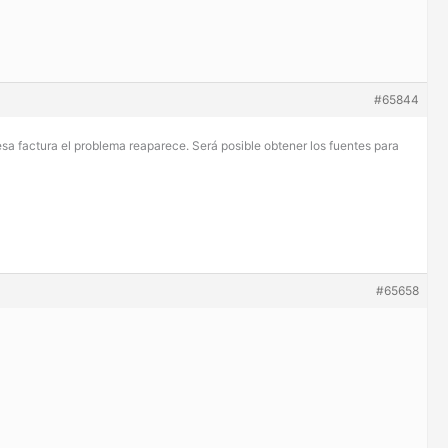
#65844
esa factura el problema reaparece. Será posible obtener los fuentes para
#65658