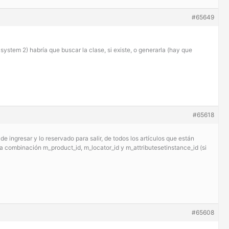
#65649
e system 2) habría que buscar la clase, si existe, o generarla (hay que
#65618
de ingresar y lo reservado para salir, de todos los artículos que están
a combinación m_product_id, m_locator_id y m_attributesetinstance_id (si
#65608