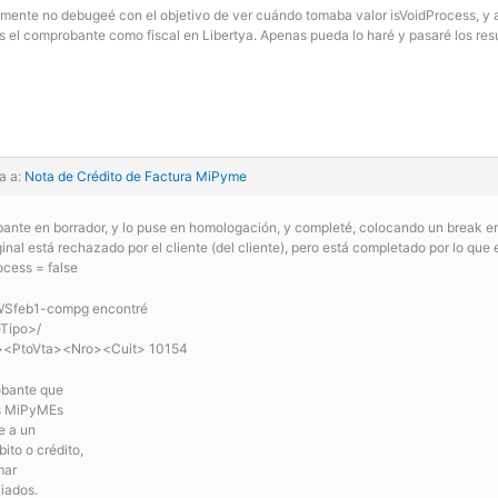
mente no debugeé con el objetivo de ver cuándo tomaba valor isVoidProcess, y al 
 el comprobante como fiscal en Libertya. Apenas pueda lo haré y pasaré los res
a a:
Nota de Crédito de Factura MiPyme
nte en borrador, y lo puse en homologación, y completé, colocando un break en e
nal está rechazado por el cliente (del cliente), pero está completado por lo que e
ocess = false
 WSfeb1-compg encontré
Tipo>/
<PtoVta><Nro><Cuit> 10154
obante que
es MiPyMEs
e a un
ito o crédito,
mar
iados.