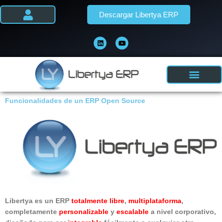
Ir
Descargar Libertya ERP
al
contenido
L
Y
i
o
n
u
k
t
e
u
d
b
i
e
n
Funcionalidades de un ERP Open Source
Libertya es un ERP
totalmente libre
,
multiplataforma
,
completamente
personalizable
y
escalable
a nivel corporativo,