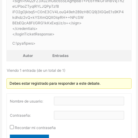
<sign>hAQ2FZ3XuZinG6c655EAgmp6B1+PE6YmkGFxHBVxjTh2
etJPboZTyqIRYLJQPpTzf8
iFO2gOjkbq5+C0nE3CV4LouQ49eh289zH8CQ9j3IGQeE1s9KP4
kdhdz2vQ+kYSXmQQX0IqrRH++NPcSW
BEbEQcA8FI/GRG1kKxExqUz/o=</sign>
</credentials>
</loginTicketResponse>
C:\pyafipws>
Autor
Entradas
Viendo 1 entrada (de un total de 1)
Debes estar registrado para responder a este debate.
Nombre de usuario:
Contraseña:
Recordar mi contraseña