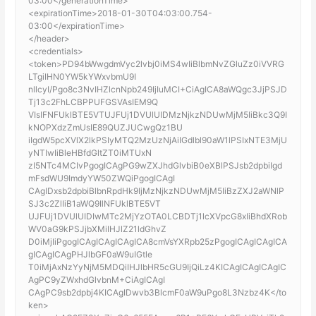
03:00</generationTime>
<expirationTime>2018-01-30T04:03:00.754-
03:00</expirationTime>
</header>
<credentials>
<token>PD94bWwgdmVyc2lvbj0iMS4wIiBlbmNvZGluZz0iVVRG
LTgiIHN0YW5kYWxvbmU9I
nllcyI/Pgo8c3NvIHZlcnNpb249IjIuMCI+CiAgICA8aWQgc3JjPSJD
Tj13c2FhLCBPPUFGSVAsIEM9Q
VIsIFNFUklBTE5VTUJFUj1DVUlUIDMzNjkzNDUwMjM5IiBkc3Q9I
kNOPXdzZmUsIE89QUZJUCwgQz1BU
iIgdW5pcXVlX2lkPSIyMTQ2MzUzNjAiIGdlbl90aW1lPSIxNTE3MjU
yNTIwIiBleHBfdGltZT0iMTUxN
zI5NTc4MCIvPgogICAgPG9wZXJhdGlvbiB0eXBlPSJsb2dpbiIgd
mFsdWU9ImdyYW50ZWQiPgogICAgI
CAgIDxsb2dpbiBlbnRpdHk9IjMzNjkzNDUwMjM5IiBzZXJ2aWNlP
SJ3c2ZlIiB1aWQ9IlNFUklBTE5VT
UJFUj1DVUlUIDIwMTc2MjYzOTA0LCBDTj1lcXVpcG8xIiBhdXRob
WV0aG9kPSJjbXMiIHJlZ21ldGhvZ
D0iMjIiPgogICAgICAgICAgICA8cmVsYXRpb25zPgogICAgICAgICA
gICAgICAgPHJlbGF0aW9uIGtle
T0iMjAxNzYyNjM5MDQiIHJlbHR5cGU9IjQiLz4KICAgICAgICAgIC
AgPC9yZWxhdGlvbnM+CiAgICAgI
CAgPC9sb2dpbj4KICAgIDwvb3BlcmF0aW9uPgo8L3Nzbz4K</to
ken>