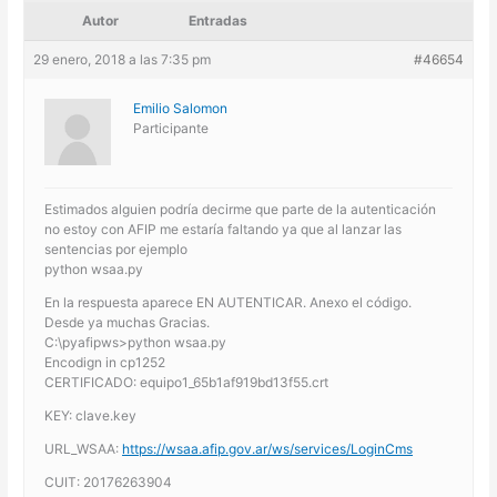
Autor
Entradas
29 enero, 2018 a las 7:35 pm
#46654
Emilio Salomon
Participante
Estimados alguien podría decirme que parte de la autenticación
no estoy con AFIP me estaría faltando ya que al lanzar las
sentencias por ejemplo
python wsaa.py
En la respuesta aparece EN AUTENTICAR. Anexo el código.
Desde ya muchas Gracias.
C:\pyafipws>python wsaa.py
Encodign in cp1252
CERTIFICADO: equipo1_65b1af919bd13f55.crt
KEY: clave.key
URL_WSAA:
https://wsaa.afip.gov.ar/ws/services/LoginCms
CUIT: 20176263904