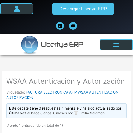
Ir
Descargar Libertya ERP
al
contenido
L
Y
i
o
n
u
k
t
e
u
d
b
i
e
n
WSAA Autenticación y Autorización
Etiquetado:
FACTURA ELECTRONICA AFIP WSAA AUTENTICACION
AUTORIZACION
Este debate tiene 0 respuestas, 1 mensaje y ha sido actualizado por
última vez el
hace 8 años, 6 meses
por
Emilio Salomon
.
Viendo 1 entrada (de un total de 1)