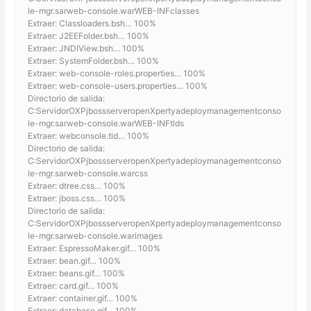
le-mgr.sarweb-console.warWEB-INFclasses
Extraer: Classloaders.bsh… 100%
Extraer: J2EEFolder.bsh… 100%
Extraer: JNDIView.bsh… 100%
Extraer: SystemFolder.bsh… 100%
Extraer: web-console-roles.properties… 100%
Extraer: web-console-users.properties… 100%
Directorio de salida:
C:ServidorOXPjbossserveropenXpertyadeploymanagementconso
le-mgr.sarweb-console.warWEB-INFtlds
Extraer: webconsole.tld… 100%
Directorio de salida:
C:ServidorOXPjbossserveropenXpertyadeploymanagementconso
le-mgr.sarweb-console.warcss
Extraer: dtree.css… 100%
Extraer: jboss.css… 100%
Directorio de salida:
C:ServidorOXPjbossserveropenXpertyadeploymanagementconso
le-mgr.sarweb-console.warimages
Extraer: EspressoMaker.gif… 100%
Extraer: bean.gif… 100%
Extraer: beans.gif… 100%
Extraer: card.gif… 100%
Extraer: container.gif… 100%
Extraer: database.gif… 100%