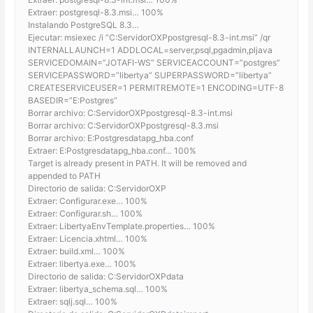
Extraer: postgresql-8.3.msi… 100%
Instalando PostgreSQL 8.3…
Ejecutar: msiexec /i “C:ServidorOXPpostgresql-8.3-int.msi” /qr
INTERNALLAUNCH=1 ADDLOCAL=server,psql,pgadmin,pljava
SERVICEDOMAIN=”JOTAFI-WS” SERVICEACCOUNT=”postgres”
SERVICEPASSWORD=”libertya” SUPERPASSWORD=”libertya”
CREATESERVICEUSER=1 PERMITREMOTE=1 ENCODING=UTF-8
BASEDIR=”E:Postgres”
Borrar archivo: C:ServidorOXPpostgresql-8.3-int.msi
Borrar archivo: C:ServidorOXPpostgresql-8.3.msi
Borrar archivo: E:Postgresdatapg_hba.conf
Extraer: E:Postgresdatapg_hba.conf… 100%
Target is already present in PATH. It will be removed and
appended to PATH
Directorio de salida: C:ServidorOXP
Extraer: Configurar.exe… 100%
Extraer: Configurar.sh… 100%
Extraer: LibertyaEnvTemplate.properties… 100%
Extraer: Licencia.xhtml… 100%
Extraer: build.xml… 100%
Extraer: libertya.exe… 100%
Directorio de salida: C:ServidorOXPdata
Extraer: libertya_schema.sql… 100%
Extraer: sqlj.sql… 100%