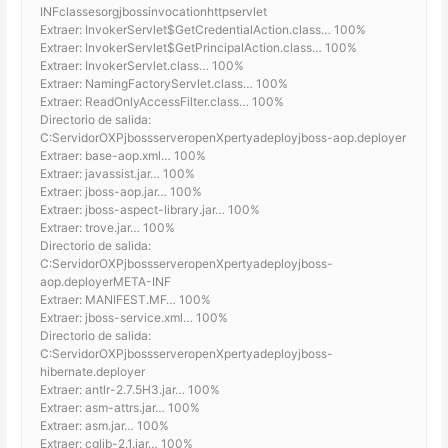
INFclassesorgjbossinvocationhttpservlet
Extraer: InvokerServlet$GetCredentialAction.class… 100%
Extraer: InvokerServlet$GetPrincipalAction.class… 100%
Extraer: InvokerServlet.class… 100%
Extraer: NamingFactoryServlet.class… 100%
Extraer: ReadOnlyAccessFilter.class… 100%
Directorio de salida:
C:ServidorOXPjbossserveropenXpertyadeployjboss-aop.deployer
Extraer: base-aop.xml… 100%
Extraer: javassist.jar… 100%
Extraer: jboss-aop.jar… 100%
Extraer: jboss-aspect-library.jar… 100%
Extraer: trove.jar… 100%
Directorio de salida:
C:ServidorOXPjbossserveropenXpertyadeployjboss-
aop.deployerMETA-INF
Extraer: MANIFEST.MF… 100%
Extraer: jboss-service.xml… 100%
Directorio de salida:
C:ServidorOXPjbossserveropenXpertyadeployjboss-
hibernate.deployer
Extraer: antlr-2.7.5H3.jar… 100%
Extraer: asm-attrs.jar… 100%
Extraer: asm.jar… 100%
Extraer: cglib-2.1.jar… 100%