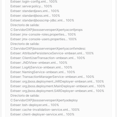
Extraer: login-config.xml… 100%
Extraer: server.policy… 100%
Extraer: standardjaws.xml… 100%
Extraer: standardjboss.xml… 100%
Extraer: standardjbosscmp-jdbc.xml… 100%
Directorio de salida:
C:ServidorOXPjbossserveropenXpertyaconfprops
Extraer: jmx-console-roles.properties… 100%
Extraer: jmx-console-users.properties… 100%
Directorio de salida:
C:ServidorOXPjbossserveropenXpertyaconfxmdesc
Extraer: AttributePersistenceService-xmbean.xml… 100%
Extraer: ClientUserTransaction-xmbean.xml… 100%
Extraer: JNDIView-xmbean.xml… 100%
Extraer: Log4jService-xmbean.xml… 100%
Extraer: NamingService-xmbean.xml… 100%
Extraer: TransactionManagerService-xmbean.xml… 100%
Extraer: org.jboss.deployment.JARDeployer-xmbean.xml… 100%
Extraer: org.jboss.deployment.MainDeployer-xmbean.xml… 100%
Extraer: org.jboss.deployment.SARDeployer-xmbean.xml… 100%
Directorio de salida:
C:ServidorOXPjbossserveropenXpertyadeploy
Extraer: bsh-deployer.xml… 100%
Extraer: cache-invalidation-service.xml… 100%
Extraer: client-deployer-service.xml… 100%