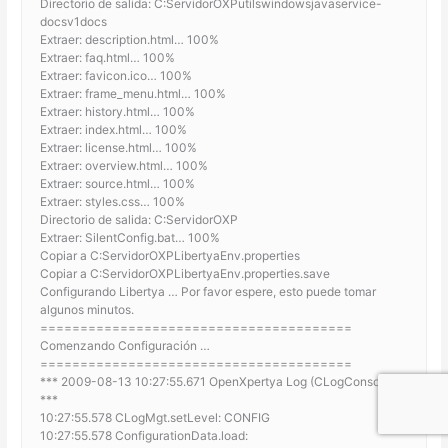
Directorio de salida: C:ServidorOXPutilswindowsjavaservice-
docsv1docs
Extraer: description.html… 100%
Extraer: faq.html… 100%
Extraer: favicon.ico… 100%
Extraer: frame_menu.html… 100%
Extraer: history.html… 100%
Extraer: index.html… 100%
Extraer: license.html… 100%
Extraer: overview.html… 100%
Extraer: source.html… 100%
Extraer: styles.css… 100%
Directorio de salida: C:ServidorOXP
Extraer: SilentConfig.bat… 100%
Copiar a C:ServidorOXPLibertyaEnv.properties
Copiar a C:ServidorOXPLibertyaEnv.properties.save
Configurando Libertya … Por favor espere, esto puede tomar
algunos minutos.
=======================================
Comenzando Configuración …
=======================================
*** 2009-08-13 10:27:55.671 OpenXpertya Log (CLogConsole)
***
10:27:55.578 CLogMgt.setLevel: CONFIG
10:27:55.578 ConfigurationData.load: