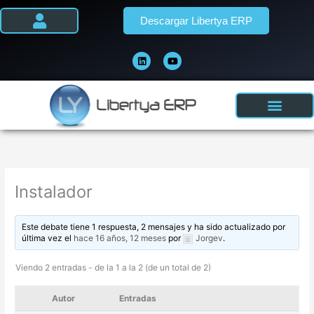
Ir
Descargar Libertya ERP
al
contenido
L
Y
i
o
n
u
k
t
e
u
d
b
i
e
n
Instalador
Este debate tiene 1 respuesta, 2 mensajes y ha sido actualizado por
última vez el
hace 16 años, 12 meses
por
Jorgev
.
Viendo 2 entradas - de la 1 a la 2 (de un total de 2)
Autor
Entradas