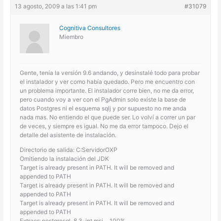
13 agosto, 2009 a las 1:41 pm
#31079
Cognitiva Consultores
Miembro
Gente, tenía la versión 9.6 andando, y desinstalé todo para probar
el instalador y ver como había quedado. Pero me encuentro con
un problema importante. El instalador corre bien, no me da error,
pero cuando voy a ver con el PgAdmin solo existe la base de
datos Postgres ni el esquema sqlj y por supuesto no me anda
nada mas. No entiendo el que puede ser. Lo volví a correr un par
de veces, y siempre es igual. No me da error tampoco. Dejo el
detalle del asistente de instalación.
Directorio de salida: C:ServidorOXP
Omitiendo la instalación del JDK
Target is already present in PATH. It will be removed and
appended to PATH
Target is already present in PATH. It will be removed and
appended to PATH
Target is already present in PATH. It will be removed and
appended to PATH
Extraer: postgresql-8.3-int.msi… 100%