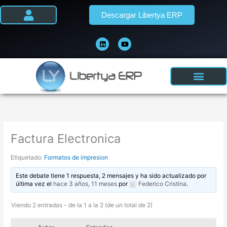
Ir
Descargar Libertya ERP
al
contenido
L
Y
i
o
n
u
k
t
e
u
d
b
i
e
n
Factura Electronica
Etiquetado:
Formatos de impresion
Este debate tiene 1 respuesta, 2 mensajes y ha sido actualizado por
última vez el
hace 3 años, 11 meses
por
Federico Cristina
.
Viendo 2 entradas - de la 1 a la 2 (de un total de 2)