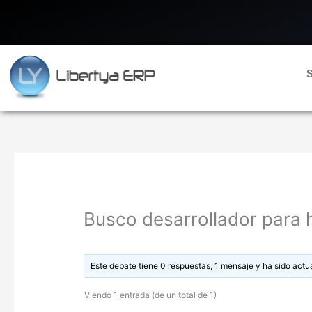
Ir
al
contenido
S
Busco desarrollador para h
Este debate tiene 0 respuestas, 1 mensaje y ha sido actu
Viendo 1 entrada (de un total de 1)