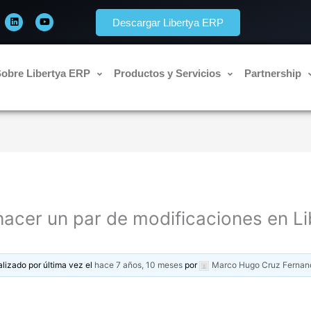
L
Y
i
o
Descargar Libertya ERP
n
u
k
t
e
u
d
b
i
e
n
obre Libertya ERP
Productos y Servicios
Partnership
acer un par de modificaciones en Li
alizado por última vez el
hace 7 años, 10 meses
por
Marco Hugo Cruz Fernan