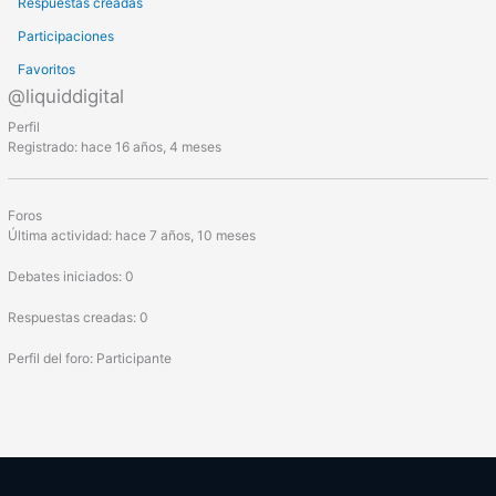
Respuestas creadas
Participaciones
Favoritos
@liquiddigital
Perfil
Registrado: hace 16 años, 4 meses
Foros
Última actividad: hace 7 años, 10 meses
Debates iniciados: 0
Respuestas creadas: 0
Perfil del foro: Participante