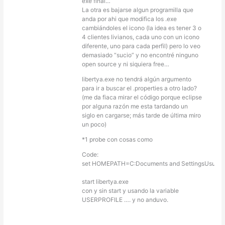
exe final…
La otra es bajarse algun programilla que
anda por ahi que modifica los .exe
cambiándoles el icono (la idea es tener 3 o
4 clientes livianos, cada uno con un icono
diferente, uno para cada perfil) pero lo veo
demasiado “sucio” y no encontré ninguno
open source y ni siquiera free…
libertya.exe no tendrá algún argumento
para ir a buscar el .properties a otro lado?
(me da fiaca mirar el código porque eclipse
por alguna razón me esta tardando un
siglo en cargarse; más tarde de última miro
un poco)
*1 probe con cosas como
Code:
set HOMEPATH=C:Documents and SettingsUsuario
start libertya.exe
con y sin start y usando la variable
USERPROFILE …. y no anduvo.