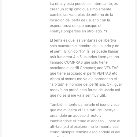
La otra, y esta puede ser interesante, es
crear un scrip cmd que simplemente
cambie las variables de entorno de la
locacion del perfil de usuario con la
esperaranza de que busque el
libertya.properties en otro lado. *1
El tema es que las ventanas de libertya
solo muestran el nombre del usuario y no
el perfil. El único “fix” (si se puede llamar
asi) fue crear 4 o 5 usuarios libertya; uno
llamado COMPRAS que solo tiene
asociado el perfil Compras; uno VENTAS
que tiene asociado el perfil VENTAS etc.
Ahora al menos me va a a parecer en el
“alt-tab” el nombre del perfil jaja. Ok, igual
todavía no probé esta forma de usarlo así
que no se si me va a ser muy útil.
También intente cambiarle el icono visual
que me muestra el “alt-tab” de libertya
creandole un acceso directo y
cambiandole el icono al acceso…. pero al
alt-tab (e.d al explorer) no le importa ese
icono; siempre termina asociandole el del