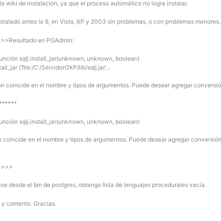
a wiki de instalación, ya que el proceso automático no logra instalar.
nstalado antes la 9, en Vista, XP y 2003 sin problemas, o con problemas menores.
>Resultado en PGAdmin:
función sqlj.install_jar(unknown, unknown, boolean)
tall_jar (‘file:/C:/ServidorOXP/lib/sqlj.jar’…
n coincide en el nombre y tipos de argumentos. Puede desear agregar conversión 
*******
función sqlj.install_jar(unknown, unknown, boolean)
n coincide en el nombre y tipos de argumentos. Puede desear agregar conversión e
>>>>
exe desde el bin de postgres, obtengo lista de lenguajes procedurales vacía.
 y comento. Gracias.