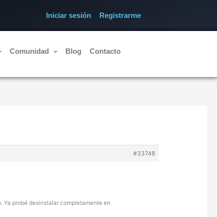
Iniciar sesión
Registrarme
Comunidad
Blog
Contacto
#33748
. Ya probé desinstalar completamente en