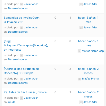
Iniciado por:
Javier Ader
Javier Ader
en:
Desarrolladores
Semantica de invoiceOpen,
0
1
hace 15 años, 1
C_Invoice_V !?
mes
Iniciado por:
Javier Ader
Javier Ader
en:
Desarrolladores
[bug]
0
6
hace 15 años, 1
MPaymentTerm.apply(MInovice),
mes
trx incorrecta
Matías Nerón Cap
Iniciado por:
Javier Ader
en:
Desarrolladores
[Aporte o Idea o Prueba de
0
3
hace 15 años, 2
Concepto] POSSimple
meses
Iniciado por:
Javier Ader
Matías Piuma
en:
Desarrolladores
Re: Tabla de Facturas (c_invoice)
0
1
hace 15 años, 2
meses
Iniciado por:
Javier Ader
en:
Ayuda
Javier Ader