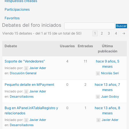
Respuestas creadas
Participaciones
Favoritos
Debates del foro iniciados
Viendo 15 debates - del 1 al 15 (de un total de 50)
1
2
3
4
→
Debate
Usuarios
Entradas
Última
publicación
Soporte de “Vendedores”
4
11
hace 9 años, 5
meses
Iniciado por:
Javier Ader
en:
Discusión General
Nicolás Seri
Pequeño detalle en MPayment
0
2
hace 13 años, 7
meses
Iniciado por:
Javier Ader
en:
Desarrolladores
Juan Godoy
Bug en APanel.irATablaRegistro y
0
1
hace 13 años, 8
relacionados
meses
Iniciado por:
Javier Ader
Javier Ader
en:
Desarrolladores