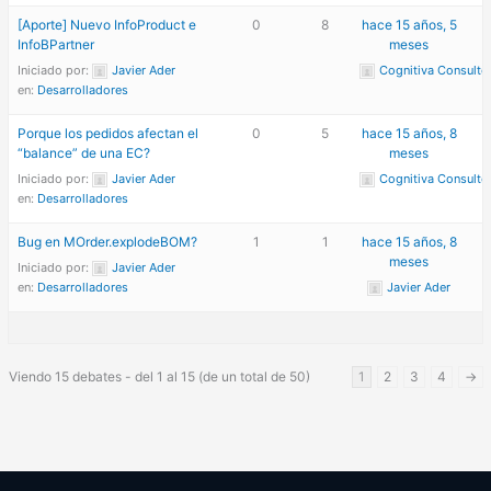
[Aporte] Nuevo InfoProduct e
0
8
hace 15 años, 5
InfoBPartner
meses
Iniciado por:
Javier Ader
Cognitiva Consulto
en:
Desarrolladores
Porque los pedidos afectan el
0
5
hace 15 años, 8
“balance” de una EC?
meses
Iniciado por:
Javier Ader
Cognitiva Consulto
en:
Desarrolladores
Bug en MOrder.explodeBOM?
1
1
hace 15 años, 8
meses
Iniciado por:
Javier Ader
en:
Desarrolladores
Javier Ader
Viendo 15 debates - del 1 al 15 (de un total de 50)
1
2
3
4
→