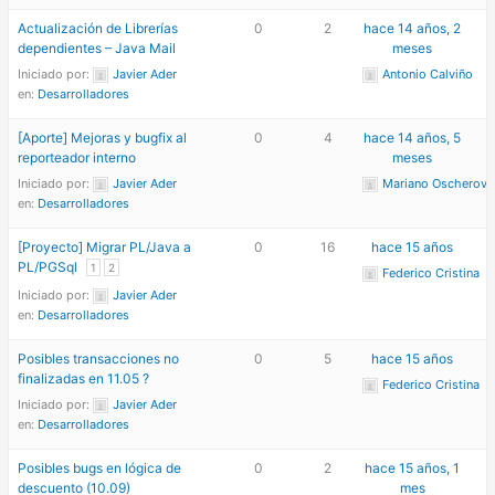
Actualización de Librerías
0
2
hace 14 años, 2
dependientes – Java Mail
meses
Iniciado por:
Javier Ader
Antonio Calviño
en:
Desarrolladores
[Aporte] Mejoras y bugfix al
0
4
hace 14 años, 5
reporteador interno
meses
Iniciado por:
Javier Ader
Mariano Oscherov
en:
Desarrolladores
[Proyecto] Migrar PL/Java a
0
16
hace 15 años
PL/PGSql
1
2
Federico Cristina
Iniciado por:
Javier Ader
en:
Desarrolladores
Posibles transacciones no
0
5
hace 15 años
finalizadas en 11.05 ?
Federico Cristina
Iniciado por:
Javier Ader
en:
Desarrolladores
Posibles bugs en lógica de
0
2
hace 15 años, 1
descuento (10.09)
mes