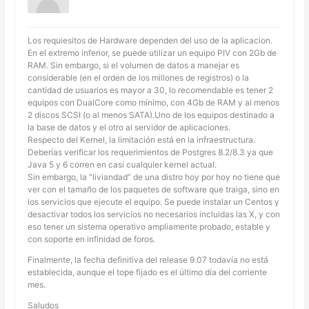
Los requiesitos de Hardware dependen del uso de la aplicacion.
En el extremo inferior, se puede utilizar un equipo PIV con 2Gb de
RAM. Sin embargo, si el volumen de datos a manejar es
considerable (en el orden de los millones de registros) o la
cantidad de usuarios es mayor a 30, lo recomendable es tener 2
equipos con DualCore como mínimo, con 4Gb de RAM y al menos
2 discos SCSI (o al menos SATA).Uno de los equipos destinado a
la base de datos y el otro al servidor de aplicaciones.
Respecto del Kernel, la limitación está en la infraestructura.
Deberías verificar los requerimientos de Postgres 8.2/8.3 ya que
Java 5 y 6 corren en casi cualquier kernel actual.
Sin embargo, la “liviandad” de una distro hoy por hoy no tiene que
ver con el tamaño de los paquetes de software que traiga, sino en
los servicios que ejecute el equipo. Se puede instalar un Centos y
desactivar todos los servicios no necesarios incluidas las X, y con
eso tener un sistema operativo ampliamente probado, estable y
con soporte en infinidad de foros.
Finalmente, la fecha definitiva del release 9.07 todavía no está
establecida, aunque el tope fijado es el último día del corriente
mes.
Saludos