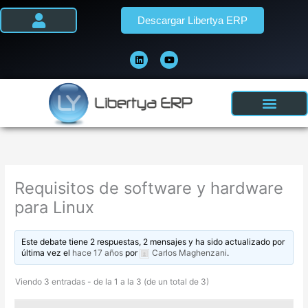
Ir
Descargar Libertya ERP
al
contenido
L
Y
i
o
n
u
k
t
e
u
d
b
i
e
n
Requisitos de software y hardware
para Linux
Este debate tiene 2 respuestas, 2 mensajes y ha sido actualizado por
última vez el
hace 17 años
por
Carlos Maghenzani
.
Viendo 3 entradas - de la 1 a la 3 (de un total de 3)