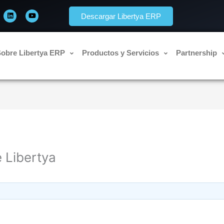
L
Y
i
o
Descargar Libertya ERP
n
u
k
t
e
u
d
b
i
e
n
obre Libertya ERP
Productos y Servicios
Partnership
e Libertya