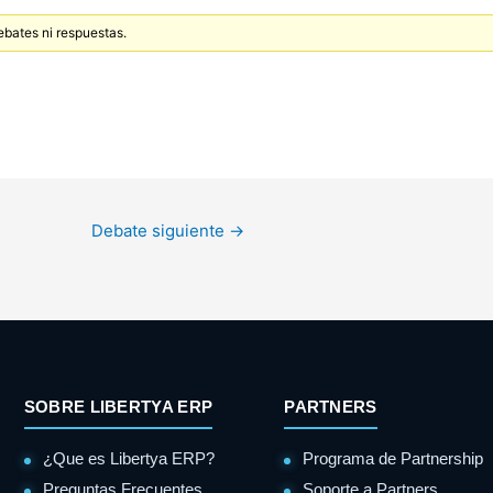
ebates ni respuestas.
Debate siguiente
→
SOBRE LIBERTYA ERP
PARTNERS
¿Que es Libertya ERP?
Programa de Partnership
Preguntas Frecuentes
Soporte a Partners