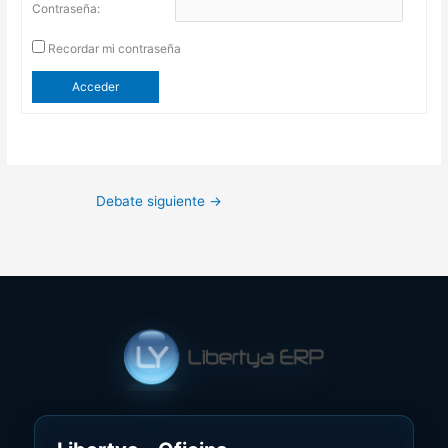
Contraseña:
Recordar mi contraseña
Acceder
Debate siguiente
→