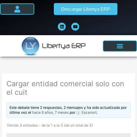
Ir
Descargar Libertya ERP
al
contenido
L
Y
i
o
n
u
k
t
e
u
d
b
i
e
n
Cargar entidad comercial solo con
el cuit
Este debate tiene 2 respuestas, 2 mensajes y ha sido actualizado por
última vez el
hace 6 años, 7 meses
por
Escanort
.
Viendo 3 entradas - de la 1 a la 3 (de un total de 3)