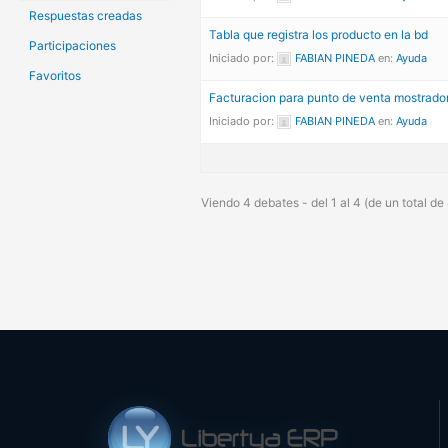
Respuestas creadas
Tabla que registra los producto en la bd
Participaciones
Iniciado por:
FABIAN PINEDA
en:
Ayuda
Favoritos
Facturacion para punto de venta mostrado
Iniciado por:
FABIAN PINEDA
en:
Ayuda
Viendo 4 debates - del 1 al 4 (de un total de