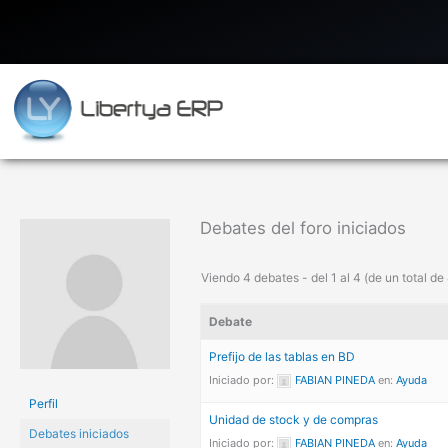
Ir
al
contenido
Debates del foro iniciados
Viendo 4 debates - del 1 al 4 (de un total de
Debate
Prefijo de las tablas en BD
Iniciado por:
FABIAN PINEDA
en:
Ayuda
Perfil
Unidad de stock y de compras
Debates iniciados
Iniciado por:
FABIAN PINEDA
en:
Ayuda