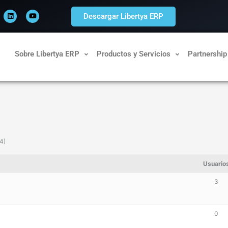
L
Y
i
o
Descargar Libertya ERP
n
u
k
t
e
u
d
b
i
e
n
Sobre Libertya ERP
Productos y Servicios
Partnership
 4)
Usuario
3
0