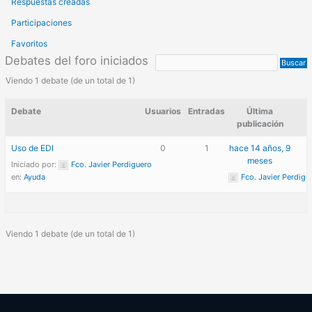
Respuestas creadas
Participaciones
Favoritos
Debates del foro iniciados
Viendo 1 debate (de un total de 1)
Debate
Usuarios
Entradas
Última
publicación
Uso de EDI
0
1
hace 14 años, 9
meses
Iniciado por:
Fco. Javier Perdiguero
en:
Ayuda
Fco. Javier Perdigu
Viendo 1 debate (de un total de 1)