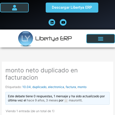
Ir
Descargar Libertya ERP
al
contenido
L
Y
i
o
n
u
k
t
e
u
d
b
i
e
n
monto neto duplicado en
facturacion
Etiquetado:
10.04
,
duplicado
,
electronica
,
factura
,
monto
Este debate tiene 0 respuestas, 1 mensaje y ha sido actualizado por
última vez el
hace 9 años, 3 meses
por
mauroritt
.
Viendo 1 entrada (de un total de 1)