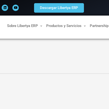
L
Y
i
o
Descargar Libertya ERP
n
u
k
t
e
u
d
b
i
e
n
Sobre Libertya ERP
Productos y Servicios
Partnership