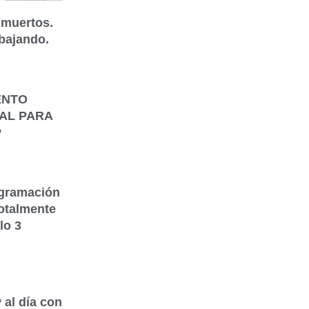
muertos.
bajando.
ENTO
AL PARA
P
gramación
otalmente
lo 3
al día con