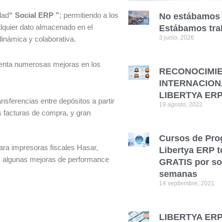
dad
“ Social ERP ”
; permitiendo a los
No estábamos 
lquier dato almacenado en el
Estábamos tra
3 junio, 2026
dinámica y colaborativa.
senta numerosas mejoras en los
RECONOCIMI
INTERNACION
LIBERTYA ER
sferencias entre depósitos a partir
19 agosto, 2022
as facturas de compra, y gran
Cursos de Pro
ara impresoras fiscales Hasar,
Libertya ERP t
 y algunas mejoras de performance
GRATIS por so
semanas
14 septiembre, 2021
LIBERTYA ERP 