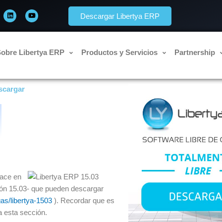
L
Y
i
o
Descargar Libertya ERP
n
u
k
t
e
u
d
b
i
e
n
obre Libertya ERP
Productos y Servicios
Partnership
scargar
ace en
ión 15.03- que pueden descargar
as/libertya-1503
). Recordar que es
a esta sección.