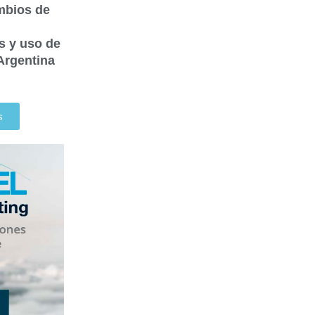
mbios de
s y uso de
Argentina
s