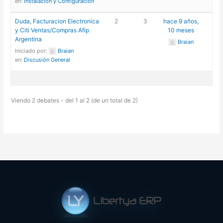
en:
Instalación y Configuración
Duda, Facturacion Electronica
2
3
hace 9 años,
y Citi Ventas/Compras Afip
10 meses
Argentina
Braian
Iniciado por:
Braian
en:
Discusión General
Viendo 2 debates - del 1 al 2 (de un total de 2)