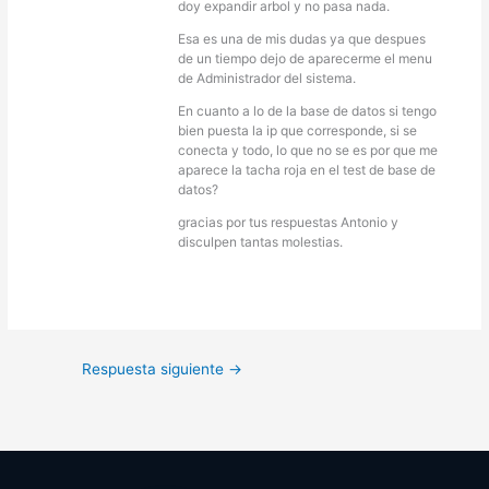
doy expandir arbol y no pasa nada.
Esa es una de mis dudas ya que despues
de un tiempo dejo de aparecerme el menu
de Administrador del sistema.
En cuanto a lo de la base de datos si tengo
bien puesta la ip que corresponde, si se
conecta y todo, lo que no se es por que me
aparece la tacha roja en el test de base de
datos?
gracias por tus respuestas Antonio y
disculpen tantas molestias.
Respuesta siguiente
→