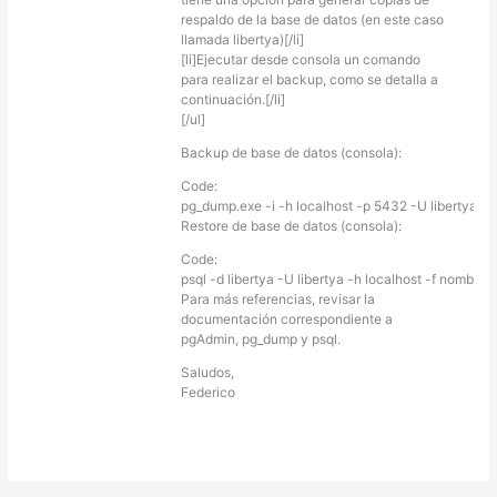
respaldo de la base de datos (en este caso
llamada libertya)[/li]
[li]Ejecutar desde consola un comando
para realizar el backup, como se detalla a
continuación.[/li]
[/ul]
Backup de base de datos (consola):
Code:
pg_dump.exe -i -h localhost -p 5432 -U libertya -F 
Restore de base de datos (consola):
Code:
psql -d libertya -U libertya -h localhost -f nombre
Para más referencias, revisar la
documentación correspondiente a
pgAdmin, pg_dump y psql.
Saludos,
Federico