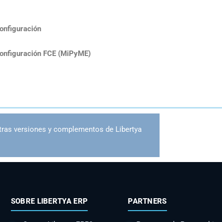
Configuración
 Configuración FCE (MiPyME)
tras versiones y complementos de Libertya
SOBRE LIBERTYA ERP
PARTNERS