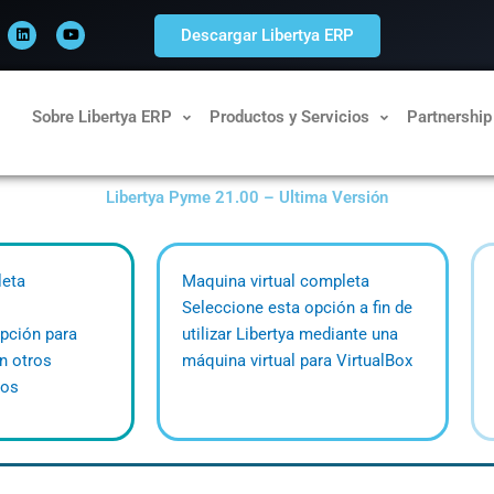
L
Y
i
o
Descargar Libertya ERP
n
u
k
t
e
u
d
b
i
e
n
Sobre Libertya ERP
Productos y Servicios
Partnership
Libertya Pyme 21.00 – Ultima Versión
leta
Maquina virtual completa
Seleccione esta opción a fin de
pción para
utilizar Libertya mediante una
en otros
máquina virtual para VirtualBox
vos