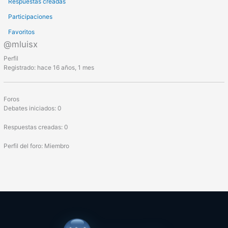
Respuestas creadas
Participaciones
Favoritos
@mluisx
Perfil
Registrado: hace 16 años, 1 mes
Foros
Debates iniciados: 0
Respuestas creadas: 0
Perfil del foro: Miembro