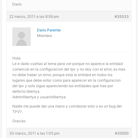
Dario
22 marzo, 2011 a las 8:59 pm
#35533
Dario Parente
Miembro
Hola.
Le e dado vueltas al tema para ver porque no aparece la entidad
comercial en la configuracion del tpv y no doy con el error, es mas
no debe haber un error, porque esta la entidad en todos los
lugares que debe estar como para aparecer en la configuracion
del tpv y solo sigue apareciendo las entidades que trae por
defecto libertya.
Adminlibertya y usuariolibertya.
Nadie me puede dar una mano y corroborar esto o es un bug del
TPV?.
Gracias
30 marzo, 2011 a las 1:05 pm
#35550