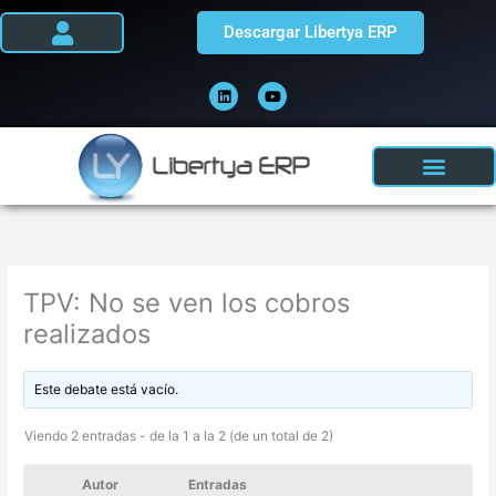
Ir
Descargar Libertya ERP
al
contenido
L
Y
i
o
n
u
k
t
e
u
d
b
i
e
n
TPV: No se ven los cobros
realizados
Este debate está vacío.
Viendo 2 entradas - de la 1 a la 2 (de un total de 2)
Autor
Entradas