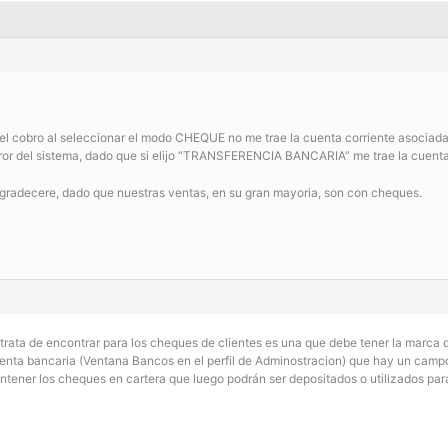
el cobro al seleccionar el modo CHEQUE no me trae la cuenta corriente asocia
rror del sistema, dado que si elijo “TRANSFERENCIA BANCARIA” me trae la cuenta
o agradecere, dado que nuestras ventas, en su gran mayoria, son con cheques.
 trata de encontrar para los cheques de clientes es una que debe tener la marca 
cuenta bancaria (Ventana Bancos en el perfil de Adminostracion) que hay un campo
ntener los cheques en cartera que luego podrán ser depositados o utilizados par