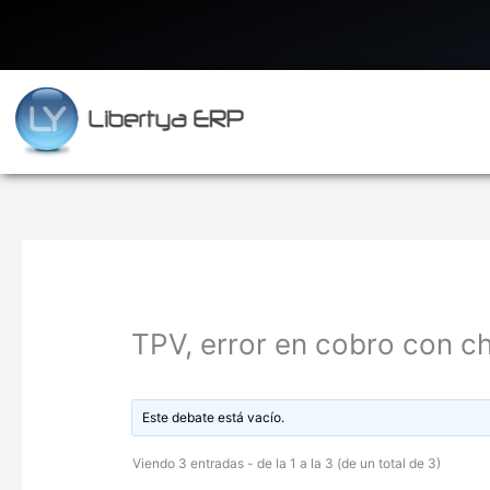
Ir
al
contenido
TPV, error en cobro con c
Este debate está vacío.
Viendo 3 entradas - de la 1 a la 3 (de un total de 3)