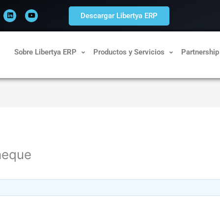
L
Y
i
o
Descargar Libertya ERP
n
u
k
t
e
u
d
b
i
e
n
Sobre Libertya ERP
Productos y Servicios
Partnership
heque