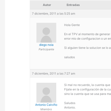
Autor
Entradas
7 diciembre, 2011 a las 5:25 am
Hola Gente
En el TPV al momento de generar 
error mio de configuracion o un e
diego noia
Si alguien tiene la solucion se l
Participante
saludos
7 diciembre, 2011 a las 7:27 am
Si mal no recuerdo, la cuenta que
Fijate en la configuración de la 
sino la cuenta que se usa para ma
Saludos
Antonio Calviño
Antonio.
Miembro