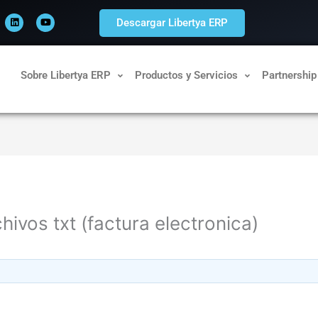
L
Y
i
o
Descargar Libertya ERP
n
u
k
t
e
u
d
b
i
e
n
Sobre Libertya ERP
Productos y Servicios
Partnership
chivos txt (factura electronica)