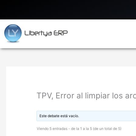
Ir
al
contenido
TPV, Error al limpiar los ar
Este debate está vacío.
Viendo 5 entradas - de la 1 a la 5 (de un total de 5)