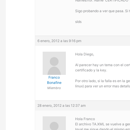
NameError: Name ‘CERTIFICADO’ i
Sigo probando a ver que pasa. Si 
slds
6 enero, 2012 a las 9:16 pm
Hola Diego,
Al parecer hay un tema con el cert
certificado y la key.
Franco
Por otro lado, si la falla es en l
Bonafine
linux) para ver un error mas detal
Miembro
28 enero, 2012 a las 12:37 am
Hola Franco
El archivo TA.XML se vuelve a ge
Igual me sigue dando el mismo err