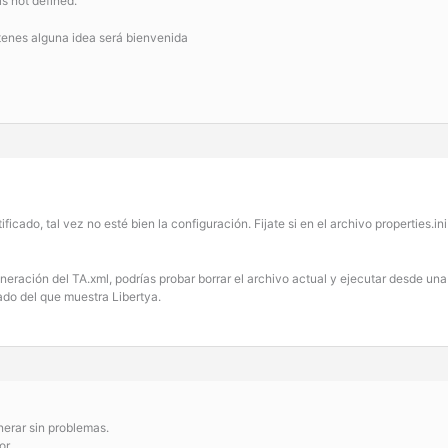
s not defined.
tenes alguna idea será bienvenida
ificado, tal vez no esté bien la configuración. Fijate si en el archivo properties
a generación del TA.xml, podrías probar borrar el archivo actual y ejecutar desde 
lado del que muestra Libertya.
nerar sin problemas.
or.