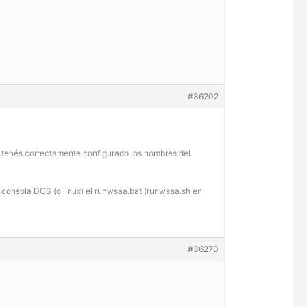
#36202
.ini tenés correctamente configurado los nombres del
una consola DOS (o linux) el runwsaa.bat (runwsaa.sh en
#36270