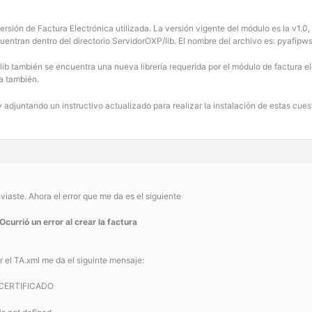
ersión de Factura Electrónica utilizada. La versión vigente del módulo es la v1.
ncuentran dentro del directorio ServidorOXP/lib. El nombre del archivo es: pyafipws
 lib también se encuentra una nueva librería requerida por el módulo de factura 
ía también.
oy adjuntando un instructivo actualizado para realizar la instalación de estas cu
iaste. Ahora el error que me da es el siguiente
 Ocurrió un error al crear la factura
 el TA.xml me da el siguinte mensaje:
 CERTIFICADO