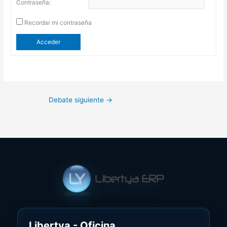
Contraseña:
Recordar mi contraseña
Acceder
Debate siguiente
→
Libertya - Oficina