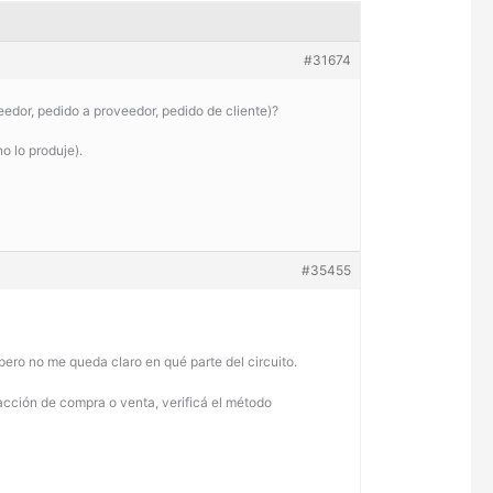
#31674
eedor, pedido a proveedor, pedido de cliente)?
o lo produje).
#35455
pero no me queda claro en qué parte del circuito.
sacción de compra o venta, verificá el método