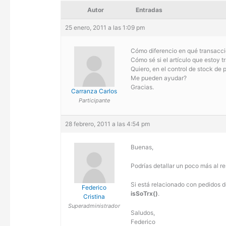
Autor
Entradas
25 enero, 2011 a las 1:09 pm
Cómo diferencio en qué transacción
Cómo sé si el artículo que estoy 
Quiero, en el control de stock de p
Me pueden ayudar?
Gracias.
Carranza Carlos
Participante
28 febrero, 2011 a las 4:54 pm
Buenas,
Podrías detallar un poco más al r
Si está relacionado con pedidos d
Federico
isSoTrx()
.
Cristina
Superadministrador
Saludos,
Federico