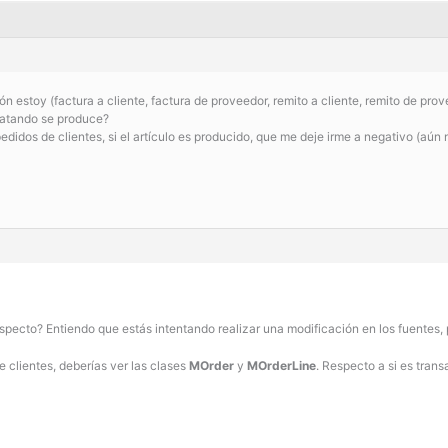
 estoy (factura a cliente, factura de proveedor, remito a cliente, remito de prov
tratando se produce?
edidos de clientes, si el artículo es producido, que me deje irme a negativo (aún n
especto? Entiendo que estás intentando realizar una modificación en los fuentes, 
e clientes, deberías ver las clases
MOrder
y
MOrderLine
. Respecto a si es tran