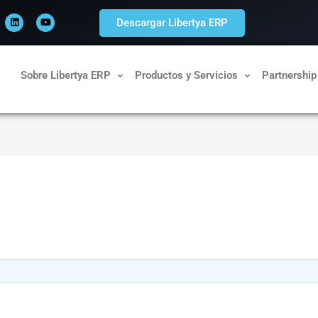
L
Y
i
o
Descargar Libertya ERP
n
u
k
t
e
u
d
b
i
e
n
Sobre Libertya ERP
Productos y Servicios
Partnership