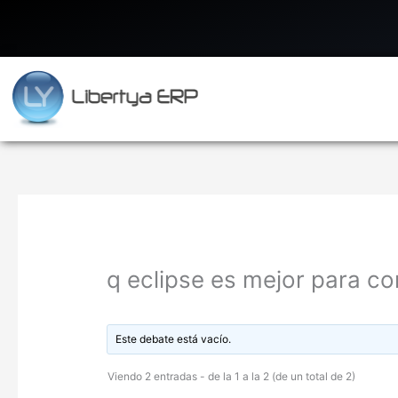
Ir
al
contenido
q eclipse es mejor para com
Este debate está vacío.
Viendo 2 entradas - de la 1 a la 2 (de un total de 2)