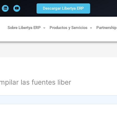
L
Y
i
o
Descargar Libertya ERP
n
u
k
t
e
u
d
b
i
e
n
Sobre Libertya ERP
Productos y Servicios
Partnership
pilar las fuentes liber