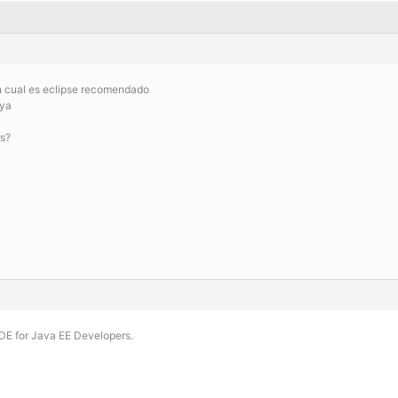
an cual es eclipse recomendado
tya
rs?
IDE for Java EE Developers.