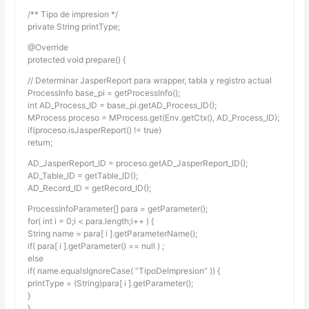
/** Tipo de impresion */
private String printType;
@Override
protected void prepare() {
// Determinar JasperReport para wrapper, tabla y registro actual
ProcessInfo base_pi = getProcessInfo();
int AD_Process_ID = base_pi.getAD_Process_ID();
MProcess proceso = MProcess.get(Env.getCtx(), AD_Process_ID);
if(proceso.isJasperReport() != true)
return;
AD_JasperReport_ID = proceso.getAD_JasperReport_ID();
AD_Table_ID = getTable_ID();
AD_Record_ID = getRecord_ID();
ProcessInfoParameter[] para = getParameter();
for( int i = 0;i < para.length;i++ ) {
String name = para[ i ].getParameterName();
if( para[ i ].getParameter() == null ) ;
else
if( name.equalsIgnoreCase( “TipoDeImpresion” )) {
printType = (String)para[ i ].getParameter();
}
}