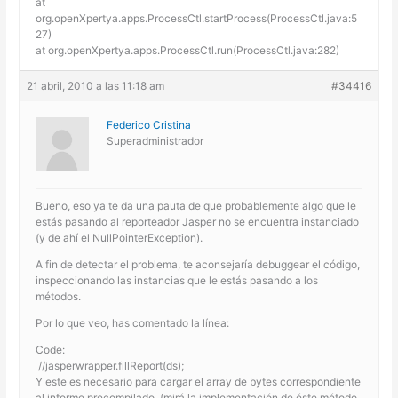
at
org.openXpertya.apps.ProcessCtl.startProcess(ProcessCtl.java:5
27)
at org.openXpertya.apps.ProcessCtl.run(ProcessCtl.java:282)
21 abril, 2010 a las 11:18 am
#34416
Federico Cristina
Superadministrador
Bueno, eso ya te da una pauta de que probablemente algo que le
estás pasando al reporteador Jasper no se encuentra instanciado
(y de ahí el NullPointerException).
A fin de detectar el problema, te aconsejaría debuggear el código,
inspeccionando las instancias que le estás pasando a los
métodos.
Por lo que veo, has comentado la línea:
Code:
 //jasperwrapper.fillReport(ds);
Y este es necesario para cargar el array de bytes correspondiente
al informe precompilado. (mirá la implementación de éste método