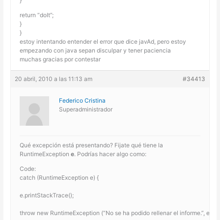
}
return “doIt”;
}
}
estoy intentando entender el error que dice javAd, pero estoy
empezando con java sepan disculpar y tener paciencia
muchas gracias por contestar
20 abril, 2010 a las 11:13 am
#34413
Federico Cristina
Superadministrador
Qué excepción está presentando? Fijate qué tiene la
RuntimeException
e
. Podrías hacer algo como:
Code:
catch (RuntimeException e) {
e.printStackTrace();
throw new RuntimeException (“No se ha podido rellenar el informe.”, e);