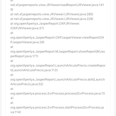
at
net.sf.jasperreports.view.JRViewer.loadReport(JRViewer.java:141
9)
at net.sf.jasperreports.view.JRViewer.
(JRViewer.java:285)
at net.sf.jasperreports.view.JRViewer.
(JRViewer.java:228)
at org.openXpertya.JasperReport.OXPJRViewer.
(OXPJRViewer.java:37)
at
org.openXpertya.JasperReport.OXPJasperViewer.viewReport(OX
PJasperViewer.java:29)
at
org.openXpertya.JasperReport.MJasperReport.showReport(MJas
perReport.java:171)
at
org.openXpertya.JasperReport.LaunchArticuloPrecio.createRepor
t(LaunchArticuloPrecio.java:113)
at
org.openXpertya.JasperReport.LaunchArticuloPrecio.doIt(Launch
ArticuloPrecio.java:52)
at
org.openXpertya.process.SvrProcess.process(SvrProcess.java:15
4)
at
org.openXpertya.process.SvrProcess.startProcess(SvrProcess.ja
va:114)