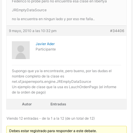
Federico lo probe pero no encuentra esa clase en libertya
JREmptyDataSource
no la encuentra en ningun lado y por eso me falla..
9 mayo, 2010 a las 10:32 pm
#34406
Javier Ader
Participante
Supongo que ya la encontraste, pero bueno, por las dudas el
nombre completo de la clase es
net.sf.jasperreports.engine.JREmptyDataSource
Un ejemplo de clase que la usa es LauchOrdenPago (el informe
de la orden de pago)
Autor
Entradas
Viendo 12 entradas - de la 1 a la 12 (de un total de 12)
Debes estar registrado para responder a este debate.