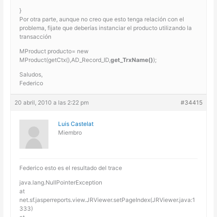
}
Por otra parte, aunque no creo que esto tenga relación con el
problema, fijate que deberías instanciar el producto utilizando la
transacción
MProduct producto= new
MProduct(getCtx(),AD_Record_ID,
get_TrxName()
);
Saludos,
Federico
20 abril, 2010 a las 2:22 pm
#34415
Luis Castelat
Miembro
Federico esto es el resultado del trace
java.lang.NullPointerException
at
net.sf.jasperreports.view.JRViewer.setPageIndex(JRViewer.java:1
333)