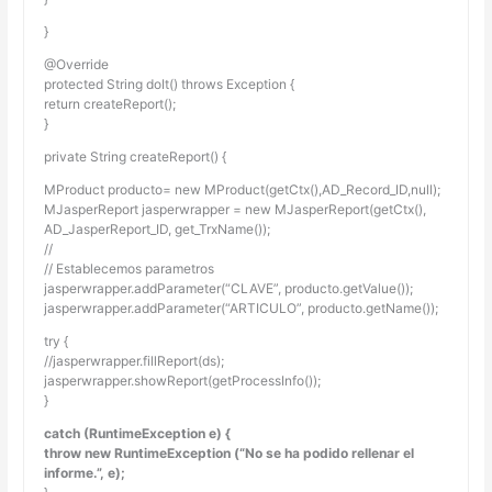
}
@Override
protected String doIt() throws Exception {
return createReport();
}
private String createReport() {
MProduct producto= new MProduct(getCtx(),AD_Record_ID,null);
MJasperReport jasperwrapper = new MJasperReport(getCtx(),
AD_JasperReport_ID, get_TrxName());
//
// Establecemos parametros
jasperwrapper.addParameter(“CLAVE”, producto.getValue());
jasperwrapper.addParameter(“ARTICULO”, producto.getName());
try {
//jasperwrapper.fillReport(ds);
jasperwrapper.showReport(getProcessInfo());
}
catch (RuntimeException e) {
throw new RuntimeException (“No se ha podido rellenar el
informe.”, e);