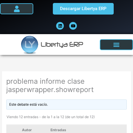
Ir
Descargar Libertya ERP
al
contenido
L
Y
i
o
n
u
k
t
e
u
d
b
i
e
n
problema informe clase
jasperwrapper.showreport
Este debate está vacío.
Viendo 12 entradas - de la 1 a la 12 (de un total de 12)
Autor
Entradas