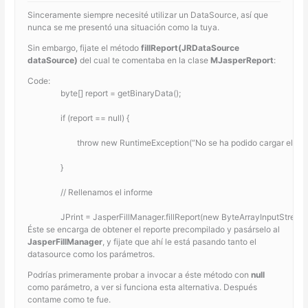
Sinceramente siempre necesité utilizar un DataSource, así que
nunca se me presentó una situación como la tuya.
Sin embargo, fijate el método
fillReport(JRDataSource
dataSource)
del cual te comentaba en la clase
MJasperReport
:
Code:
        	byte[] report = getBinaryData();
        	if (report == null)	{
        		throw new RuntimeException(“No se ha podido cargar el i
        	}
        	// Rellenamos el informe
        	JPrint = JasperFillManager.fillReport(new ByteArrayInputStre
Éste se encarga de obtener el reporte precompilado y pasárselo al
JasperFillManager
, y fijate que ahí le está pasando tanto el
datasource como los parámetros.
Podrías primeramente probar a invocar a éste método con
null
como parámetro, a ver si funciona esta alternativa. Después
contame como te fue.