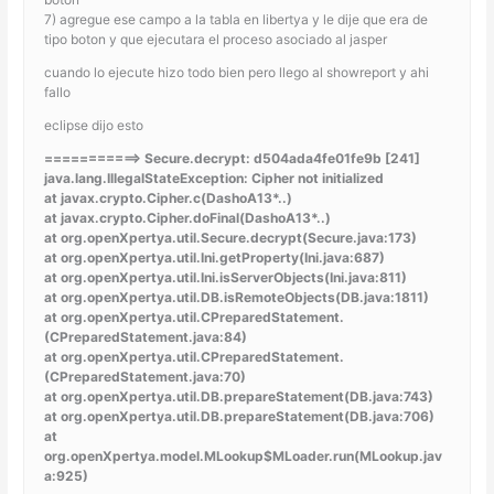
7) agregue ese campo a la tabla en libertya y le dije que era de
tipo boton y que ejecutara el proceso asociado al jasper
cuando lo ejecute hizo todo bien pero llego al showreport y ahi
fallo
eclipse dijo esto
===========> Secure.decrypt: d504ada4fe01fe9b [241]
java.lang.IllegalStateException: Cipher not initialized
at javax.crypto.Cipher.c(DashoA13*..)
at javax.crypto.Cipher.doFinal(DashoA13*..)
at org.openXpertya.util.Secure.decrypt(Secure.java:173)
at org.openXpertya.util.Ini.getProperty(Ini.java:687)
at org.openXpertya.util.Ini.isServerObjects(Ini.java:811)
at org.openXpertya.util.DB.isRemoteObjects(DB.java:1811)
at org.openXpertya.util.CPreparedStatement.
(CPreparedStatement.java:84)
at org.openXpertya.util.CPreparedStatement.
(CPreparedStatement.java:70)
at org.openXpertya.util.DB.prepareStatement(DB.java:743)
at org.openXpertya.util.DB.prepareStatement(DB.java:706)
at
org.openXpertya.model.MLookup$MLoader.run(MLookup.jav
a:925)