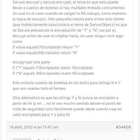
Secure.decrypt y secure.encrypt), el tema es que esto puede
llevar a cuellos de botellas si hay multiples threads concurrentes
(lo cual es el caso cuando se cargan lo MLookups, como muestra
la traza de sticuyo). Otro pequeña mejora para evitar esto último
(que indirectamente solucionaría el tema de ServerObjecs) es que
se Secure precalcule la encriptación de “Y” y “N”; asi por ej,
decrypt antes de usar el chipher haria, sin usar ningun lock algo
como
if value.equals(YEncriptado) return “Y”
if value.equals(NEcriptado) return “N”
encrpyt por otra parte
if (“Y”.equals (YEncriptado) return YEncriptado
if (“N”.equals (NEncriptado) reutrn NEncriptado
Esto evitaria cuellos de botellas en los locks para strings N e Y
que son usadas todo el tiempo.
Otra alternativa es que las strings Y y N nunca se encripten a
partir de Ini (y en … no le veo mucho sentido desde el punto de
vista de seguridad (uno fácilmente puede darse cuenta cual es
valor encriptado para Y y para N)
19 abril, 2010 a las 11:41 am
#34409