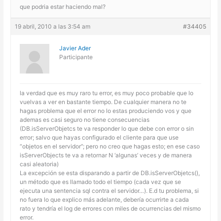
que podria estar haciendo mal?
19 abril, 2010 a las 3:54 am
#34405
Javier Ader
Participante
la verdad que es muy raro tu error, es muy poco probable que lo
vuelvas a ver en bastante tiempo. De cualquier manera no te
hagas problema que el error no lo estas produciendo vos y que
ademas es casi seguro no tiene consecuencias
(DB.isServerObjetcs te va responder lo que debe con error o sin
error; salvo que hayas configurado el cliente para que use
“objetos en el servidor”; pero no creo que hagas esto; en ese caso
isServerObjects te va a retornar N ‘algunas’ veces y de manera
casi aleatoria)
La excepción se esta disparando a partir de DB.isServerObjetcs(),
un método que es llamado todo el tiempo (cada vez que se
ejecuta una sentencia sql contra el servidor…). E.d tu problema, si
no fuera lo que explico más adelante, debería ocurrirte a cada
rato y tendría el log de errores con miles de ocurrencias del mismo
error.