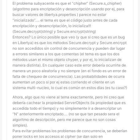
El problema subyacente es que el “chipher” (Secure.s_chipher)
(algoritmo para encriptación y desencripción usando por ej, para
buscar valores de libertya.properties ) parece no estar
“inicializado”…. el tema es que el código justo antes de cada
encriptación y desencriptación, lo inicializa!!!
(Secure.decrypt(string) y Secure.encrypt(string)
Entonces? Lo único posible que veo (y que si creo que es un bug
en Libertya) es que los métodos Secure.decrypt y Secure.encrypt
no son accedidos sin control de concurrencia y pueden dar lugar
a errores similares a los que comentas (el tema es que los dos
métodos usan el mismo objeto chyper, y por ej, lo inicializan de
manera distinta). En cualquier caso este error debería ocurrirte de
manera un poco aleatoria y no siempre (en el fondo es un error de
falta de chequeo de concurrencia). Las probabilidades de ocurra
aumentan un poco si por ej estas corriendo el cliente en un
sistema multi-nucleo, lo cual es común en estos días (es tu caso?)
Ahora, algo que no viene al tema exactamente, pero Ini creo que
debería cachear la propiedad ServerObjects (la propiedad que es
accedida todo el tiempo) y no simplemente ir a desencriptar un
“N” anteriormente encriptado…. (no se que tan pesado sera el
algoritmo de descripción, pero me parece que no son cosas
simples).
Para evitar problemas los problemas de concurrencia, se deberían
poner locks en los accesos al cipher (se dan solo en