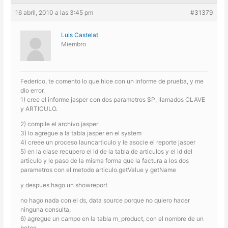
16 abril, 2010 a las 3:45 pm
#31379
Luis Castelat
Miembro
Federico, te comento lo que hice con un informe de prueba, y me
dio error,
1) cree el informe jasper con dos parametros $P, llamados CLAVE
y ARTICULO.
2) compile el archivo jasper
3) lo agregue a la tabla jasper en el system
4) creee un proceso launcarticulo y le asocie el reporte jasper
5) en la clase recupero el id de la tabla de articulos y el id del
articulo y le paso de la misma forma que la factura a los dos
parametros con el metodo articulo.getValue y getName
y despues hago un showreport
no hago nada con el ds, data source porque no quiero hacer
ninguna consulta,
6) agregue un campo en la tabla m_product, con el nombre de un
boton