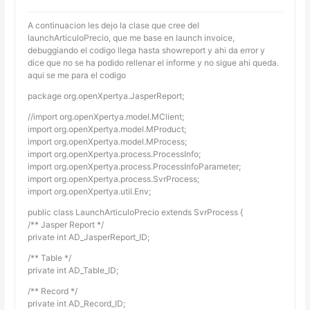
A continuacion les dejo la clase que cree del
launchArticuloPrecio, que me base en launch invoice,
debuggiando el codigo llega hasta showreport y ahi da error y
dice que no se ha podido rellenar el informe y no sigue ahi queda.
aqui se me para el codigo
package org.openXpertya.JasperReport;
//import org.openXpertya.model.MClient;
import org.openXpertya.model.MProduct;
import org.openXpertya.model.MProcess;
import org.openXpertya.process.ProcessInfo;
import org.openXpertya.process.ProcessInfoParameter;
import org.openXpertya.process.SvrProcess;
import org.openXpertya.util.Env;
public class LaunchArticuloPrecio extends SvrProcess {
/** Jasper Report */
private int AD_JasperReport_ID;
/** Table */
private int AD_Table_ID;
/** Record */
private int AD_Record_ID;