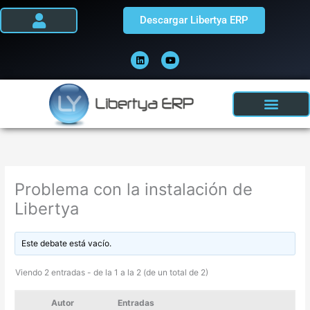
Ir
Descargar Libertya ERP
al
contenido
L
Y
i
o
n
u
k
t
e
u
d
b
i
e
n
Problema con la instalación de
Libertya
Este debate está vacío.
Viendo 2 entradas - de la 1 a la 2 (de un total de 2)
Autor
Entradas