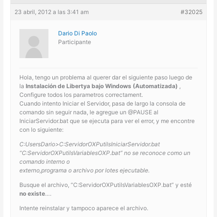
23 abril, 2012 a las 3:41 am
#32025
Dario Di Paolo
Participante
Hola, tengo un problema al querer dar el siguiente paso luego de
la
Instalación de Libertya bajo Windows (Automatizada)
,
Configure todos los parametros correctament.
Cuando intento Iniciar el Servidor, pasa de largo la consola de
comando sin seguir nada, le agregue un @PAUSE al
IniciarServidor.bat que se ejecuta para ver el error, y me encontre
con lo siguiente:
C:UsersDario>C:ServidorOXPutilsIniciarServidor.bat
“C:ServidorOXPutilsVariablesOXP.bat” no se reconoce como un
comando interno o
externo,programa o archivo por lotes ejecutable.
Busque el archivo, “C:ServidorOXPutilsVariablesOXP.bat” y esté
no existe
….
Intente reinstalar y tampoco aparece el archivo.