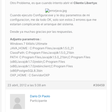
Otro Problema, es que cuando intento abrir el
Cliente Libertya
:
Cuando ejecuto Configurar.exe y le doy parametros de mi
configuracion, me da todo OK, solo son estos 2 errores que me
estarian complicando el arranque del sistema.
Desde ya muchas gracias por las respuestas.
Adjunto parametros :
Windows 7 64bits Ultimate
JAVA_HOME : C:Program FilesJavajdk1.5.0_21
ClassPath: C:Program FilesJavajdk1.5.0_21bin
PATH: C:Program FilesJavajdk1.5.0_21bin;C:Program Files
(x86)Javajdk1.7.0jrebin;C:Program Files
(x86)Javajdk1.7.0jrebinclient;C:Program Files
(x86)PostgreSQL8.3bin
OXP_HOME : C:ServidorOXP
23 abril, 2012 a las 5:38 am
#36459
Dario Di Paolo
Participante