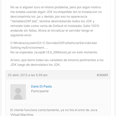
No se si alguien tuvo el mismo problema, pero por algun motivo
me estaba usando algún JDK incompatible (en la instalacion no
descomprimia los .jar y demás, por eso no aparececia
“VariablesOXP.bat”, termine desinstalando todos los JDK y
reinstale todo como venia de Default el instalador, Salio 100%
andando sin fallas, Ahora al inicializar el servidor tengo el
siguiente error:
C:Windowssystem32>C:ServidorOXPutilsIniciarServidor.bat
Setting myEnvironment ….
No se esperaba Javajdk1.6.0_29libtools.jar en este momento.
Aclaro, que borre todas las variables de entorno pertinentes a los
JDK luego de desinstalars los JDK.
23 abril, 2012 a las 5:39 am
#36461
Dario Di Paolo
Participante
El cliente funciona correctamente, ya no tira el error de Java
Virtual Machine.