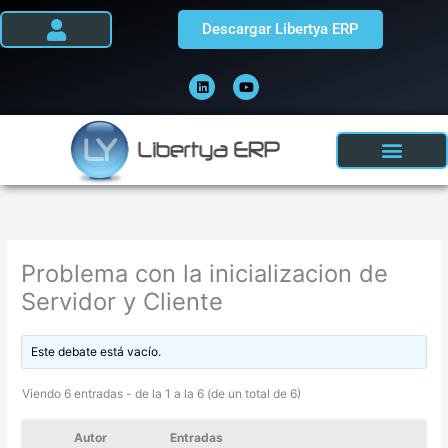
Ir
Descargar Libertya ERP
al
contenido
L
Y
i
o
n
u
k
t
e
u
d
b
i
e
n
Problema con la inicializacion de
Servidor y Cliente
Este debate está vacío.
Viendo 6 entradas - de la 1 a la 6 (de un total de 6)
Autor
Entradas