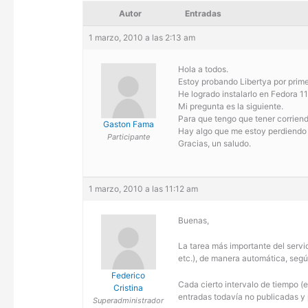
Autor
Entradas
1 marzo, 2010 a las 2:13 am
Hola a todos.
Estoy probando Libertya por prime
He logrado instalarlo en Fedora 11
Mi pregunta es la siguiente.
Para que tengo que tener corriend
Gaston Fama
Hay algo que me estoy perdiendo 
Participante
Gracias, un saludo.
1 marzo, 2010 a las 11:12 am
Buenas,
La tarea más importante del servi
etc.), de manera automática, segú
Federico
Cada cierto intervalo de tiempo (e
Cristina
entradas todavía no publicadas y 
Superadministrador