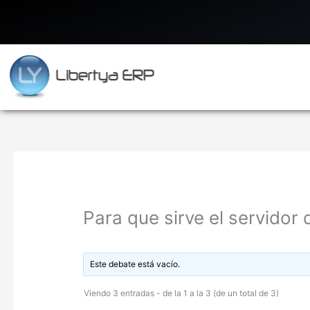
Ir
al
contenido
Para que sirve el servidor 
Este debate está vacío.
Viendo 3 entradas - de la 1 a la 3 (de un total de 3)