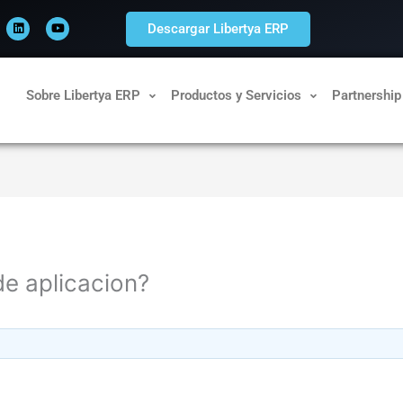
L
Y
i
o
Descargar Libertya ERP
n
u
k
t
e
u
d
b
i
e
n
Sobre Libertya ERP
Productos y Servicios
Partnership
de aplicacion?