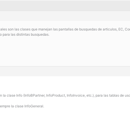
uales son las clases que manejan las pantallas de busquedas de articulos, EC, C
o para las distintas busquedas.
 la clase Info (InfoBPartner, InfoProduct, InfoInvoice, etc.), para las tablas de u
siempre la clase InfoGeneral.