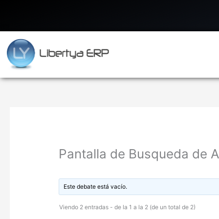
Ir
al
contenido
Pantalla de Busqueda de Ar
Este debate está vacío.
Viendo 2 entradas - de la 1 a la 2 (de un total de 2)