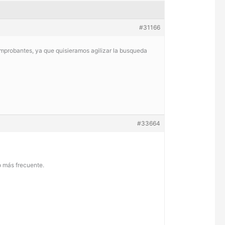
#31166
omprobantes, ya que quisieramos agilizar la busqueda
#33664
so más frecuente.