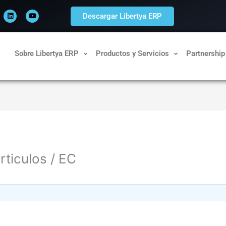
L
Y
i
o
Descargar Libertya ERP
n
u
k
t
e
u
d
b
i
e
n
Sobre Libertya ERP
Productos y Servicios
Partnership
ticulos / EC