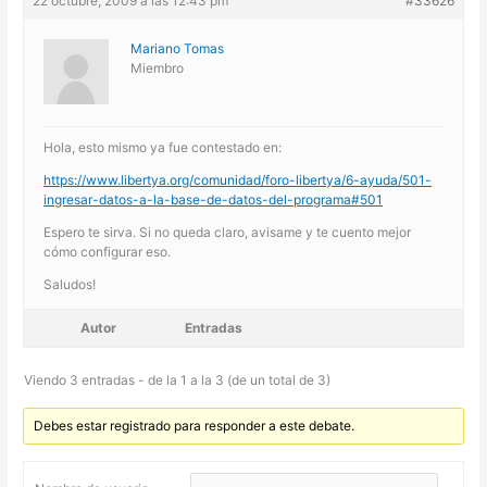
22 octubre, 2009 a las 12:43 pm
#33626
Mariano Tomas
Miembro
Hola, esto mismo ya fue contestado en:
https://www.libertya.org/comunidad/foro-libertya/6-ayuda/501-
ingresar-datos-a-la-base-de-datos-del-programa#501
Espero te sirva. Si no queda claro, avisame y te cuento mejor
cómo configurar eso.
Saludos!
Autor
Entradas
Viendo 3 entradas - de la 1 a la 3 (de un total de 3)
Debes estar registrado para responder a este debate.