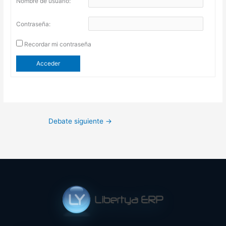
Nombre de usuario:
Contraseña:
Recordar mi contraseña
Acceder
Debate siguiente
→