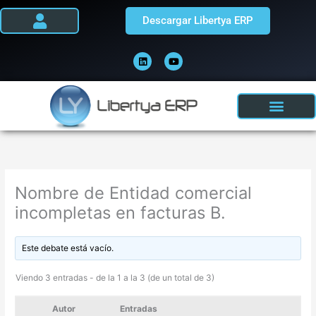
Ir
Descargar Libertya ERP
al
contenido
L
Y
i
o
n
u
k
t
e
u
d
b
i
e
n
Nombre de Entidad comercial
incompletas en facturas B.
Este debate está vacío.
Viendo 3 entradas - de la 1 a la 3 (de un total de 3)
Autor
Entradas