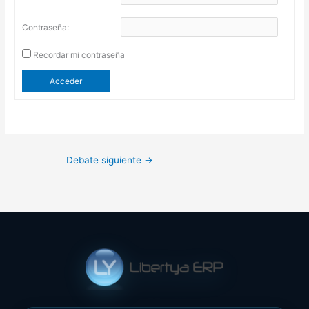
Contraseña:
Recordar mi contraseña
Acceder
Debate siguiente
→