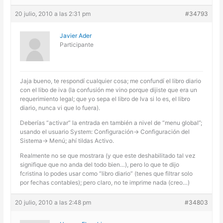
20 julio, 2010 a las 2:31 pm
#34793
Javier Ader
Participante
Jaja bueno, te respondí cualquier cosa; me confundí el libro diario
con el libo de iva (la confusión me vino porque dijiste que era un
requerimiento legal; que yo sepa el libro de Iva si lo es, el libro
diario, nunca vi que lo fuera).
Deberías “activar” la entrada en también a nivel de “menu global”;
usando el usuario System: Configuración-> Configuración del
Sistema-> Menú; ahí tildas Activo.
Realmente no se que mostrara (y que este deshabilitado tal vez
signifique que no anda del todo bien…), pero lo que te dijo
fcristina lo podes usar como “libro diario” (tenes que filtrar solo
por fechas contables); pero claro, no te imprime nada (creo…)
20 julio, 2010 a las 2:48 pm
#34803