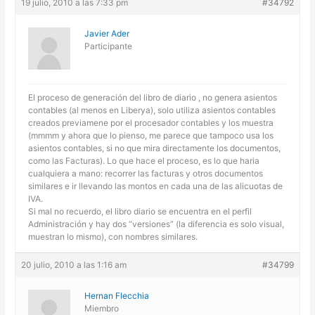
19 julio, 2010 a las 7:33 pm
#34792
Javier Ader
Participante
El proceso de generación del libro de diario , no genera asientos
contables (al menos en Liberya), solo utiliza asientos contables
creados previamene por el procesador contables y los muestra
(mmmm y ahora que lo pienso, me parece que tampoco usa los
asientos contables, si no que mira directamente los documentos,
como las Facturas). Lo que hace el proceso, es lo que haria
cualquiera a mano: recorrer las facturas y otros documentos
similares e ir llevando las montos en cada una de las alicuotas de
IVA.
Si mal no recuerdo, el libro diario se encuentra en el perfil
Administración y hay dos “versiones” (la diferencia es solo visual,
muestran lo mismo), con nombres similares.
20 julio, 2010 a las 1:16 am
#34799
Hernan Flecchia
Miembro